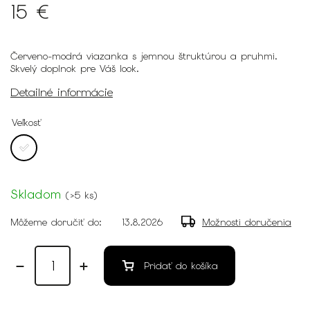
15 €
Červeno-modrá viazanka s jemnou štruktúrou a pruhmi.
Skvelý doplnok pre Váš look.
Detailné informácie
Veľkosť
Skladom
(
>5 ks
)
Môžeme doručiť do:
13.8.2026
Možnosti doručenia
Pridať do košíka