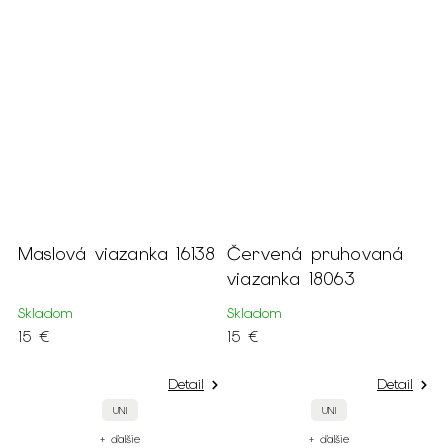
iazanka 16138
Červená pruhovaná
Staroružová
viazanka 18063
jednofarebná viazan
18034
Skladom
Skladom
15 €
15 €
Detail
Detail
UNI
UNI
UNI
 ďalšie
+ ďalšie