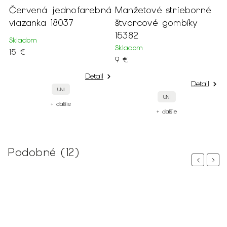
farebná
Manžetové strieborné
Krátke bledomodr
štvorcové gombíky
spoločenské šaty 1
15382
Skladom
Skladom
49 €
9 €
Detail
De
Detail
42
40
UNI
+ ďalšie
+ ďalšie
Podobné (12)
Previous
Next