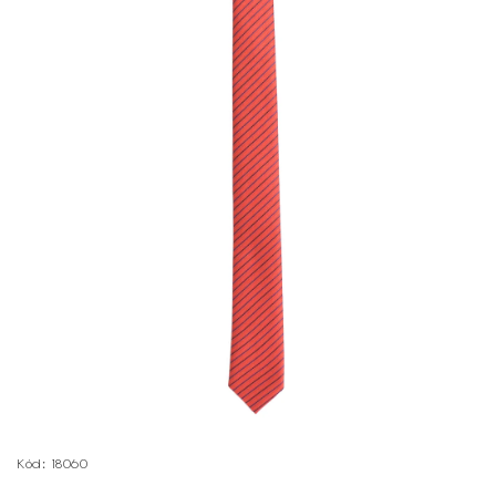
Kód:
18060