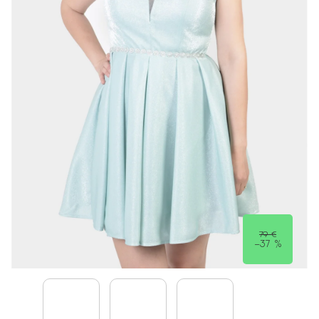
79 €
–37 %