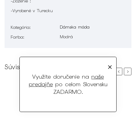
-Zloženie :
-Vyrobené v Turecku
Dámska móda
Kategória
:
Modrá
Farba
:
Súvisiaci tovar
Previous
Next
Využite doručenie na
naše
predajňe
po celom Slovensku
ZADARMO
.