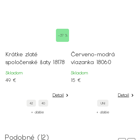
 %
–37 %
Krátke zlaté
Červeno-modrá
K
4
spoločenské šaty 18178
viazanka 18060
s
Skladom
Skladom
N
49 €
15 €
4
Detail
Detail
42
40
UNI
+ ďalšie
+ ďalšie
Podobné (12)