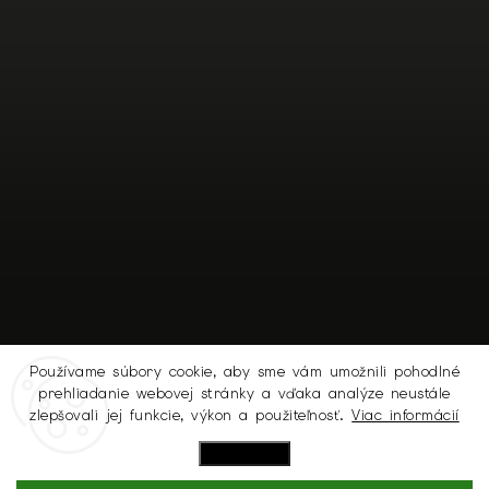
Používame súbory cookie, aby sme vám umožnili pohodlné
prehliadanie webovej stránky a vďaka analýze neustále
Sledovať na Instagrame
zlepšovali jej funkcie, výkon a použiteľnosť.
Viac informácií
Nastavenie
Copyright 2026
MICHELL.SK
. Všetky práva vyhradené.