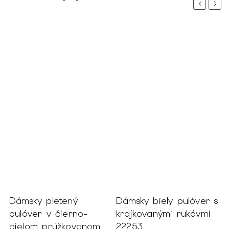
Previous
Next
Dámsky pletený
Dámsky biely pulóver s
B
pulóver v čierno-
krajkovanými rukávmi
s
bielom prúžkovanom
22253
r