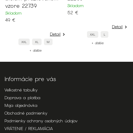
vzore 22739
Skladom
S
52 €
5
Skladom
49 €
Detail
Detail
XXL
L
XXL
XL
M
+ ďalšie
+ ďalšie
Informácie pre vás
Veľkostné tabuľky
Doprava a platba
Moja objednávka
Obchodné podmienky
Podmienky ochrany osobných údajov
VRÁTENIE / REKLAMÁCIA