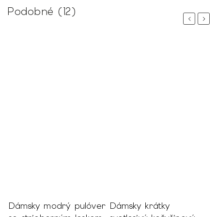
Podobné (12)
Previous
Next
Dámsky modrý pulóver
Dámsky krátky
D