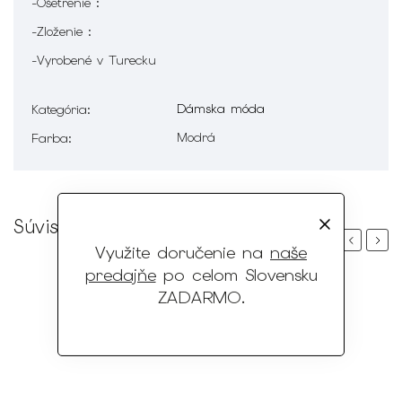
-Ošetrenie :
-Zloženie :
-Vyrobené v Turecku
Dámska móda
Kategória
:
Modrá
Farba
:
Súvisiaci tovar
Previous
Next
Využite doručenie na
naše
predajňe
po celom Slovensku
ZADARMO
.