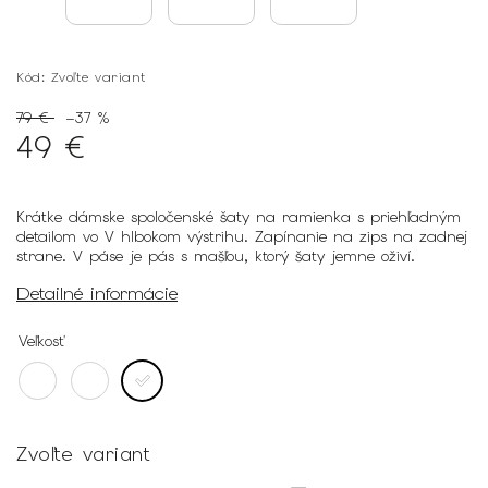
Kód:
Zvoľte variant
79 €
–37 %
49 €
Krátke dámske spoločenské šaty na ramienka s priehľadným
detailom vo V hlbokom výstrihu. Zapínanie na zips na zadnej
strane. V páse je pás s mašľou, ktorý šaty jemne oživí.
Detailné informácie
Veľkosť
Zvoľte variant