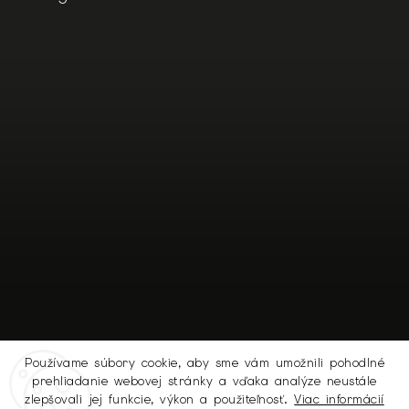
Používame súbory cookie, aby sme vám umožnili pohodlné
prehliadanie webovej stránky a vďaka analýze neustále
Sledovať na Instagrame
zlepšovali jej funkcie, výkon a použiteľnosť.
Viac informácií