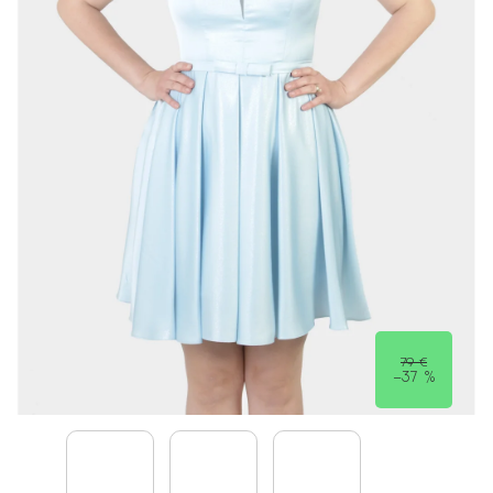
79 €
–37 %