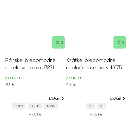
 %
–33 %
–37 %
Pánske bledomodré
Krátke bledomodré
K
oblekové sako 17271
spoločenské šaty 18175
s
Skladom
Skladom
N
79 €
49 €
4
Detail
Detail
52/188
50/188
50/182
42
40
+ ďalšie
+ ďalšie