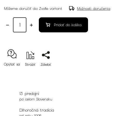
Môžeme doručiť do:
Zvoľte variant
Možnosti doručenia
Pridať do košíka
Opýtať sa
Strážiť
Zdieľať
13 predajní
po celom Slovensku
Dlhoročná tradícia
od roku 1995