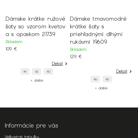
Dámske krátke ružové
Dámske tmavomodré
D
šaty so vzorom kvetov
krátke šaty s
s
a s opaskom 21739
priehľadnými dlhými
f
rukávmi 19609
Skladom
S
109 €
7
Skladom
129 €
Detail
Detail
44
42
40
46
40
+ ďalšie
+ ďalšie
Informácie pre vás
Veľkostné tabuľky