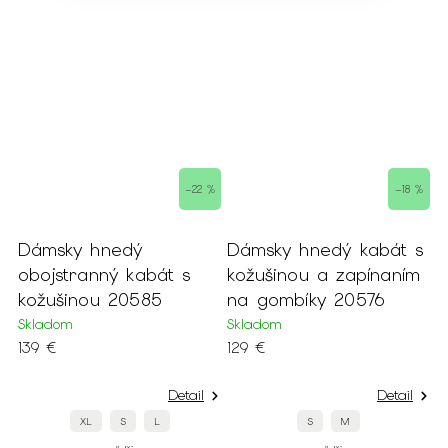
%
–22 %
–18 %
Dámsky hnedý
Dámsky hnedý kabát s
D
m
obojstranný kabát s
kožušinou a zapínaním
k
kožušinou 20585
na gombíky 20576
r
Skladom
Skladom
S
139 €
129 €
6
Detail
Detail
XL
S
L
S
M