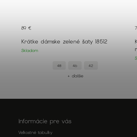
5 €
3 %
89 €
145
Krátke dámske zelené šaty 18512
Skladom
48
46
42
+ ďalšie
Informácie pre vás
Veľkostné tabuľky