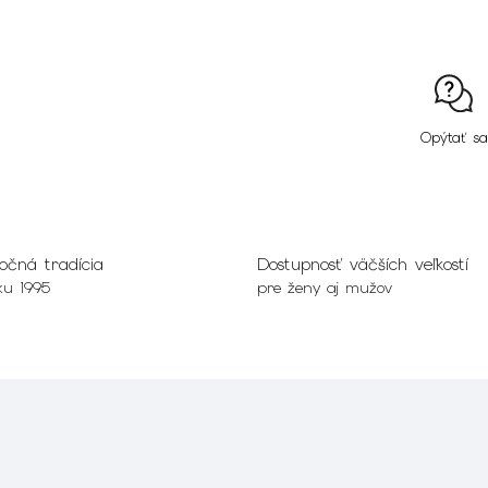
Opýtať sa
očná tradícia
Dostupnosť väčších veľkostí
ku 1995
pre ženy aj mužov