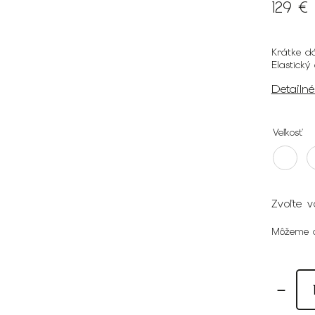
129 €
Krátke d
Elastický
Detailn
Veľkosť
Zvoľte v
Môžeme d