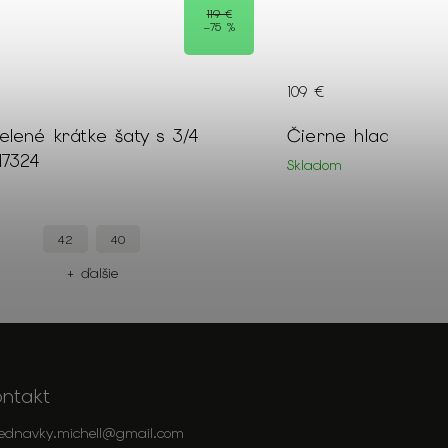
119 €
–75 %
109 €
lené krátke šaty s 3/4
Čierne hladké šat
17324
Skladom
42
40
+
+ ďalšie
ontakt
jednavky.michell
@
gmail.com