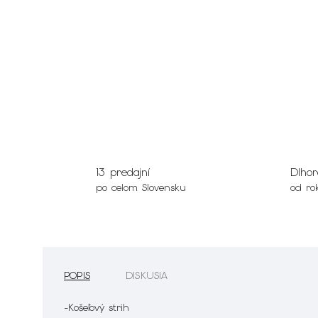
13 predajní
Dlhor
po celom Slovensku
od ro
POPIS
DISKUSIA
-Košeľový strih