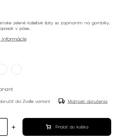
ámske zelené košeľové šaty so zapínaním na gombíky.
 opasok v páse.
é informácie
ariant
oručiť do:
Zvoľte variant
Možnosti doručenia
Pridať do košíka