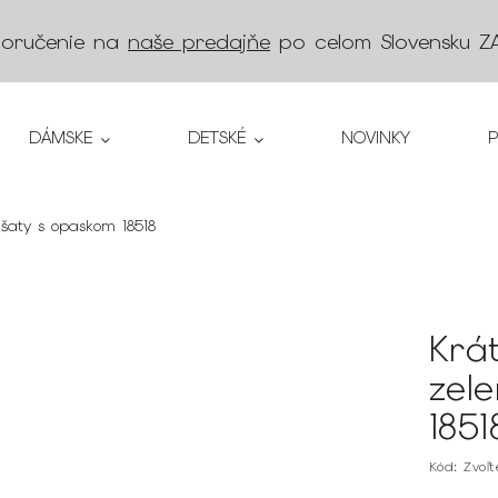
doručenie na
naše predajňe
po celom Slovensku
Z
DÁMSKE
DETSKÉ
NOVINKY
 šaty s opaskom 18518
Krá
zel
1851
Kód:
Zvoľ