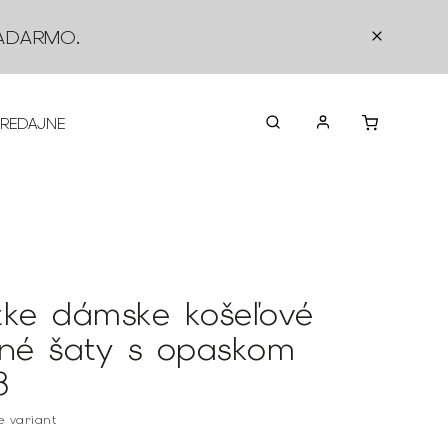
ADARMO
.
PREDAJNE
O NÁS
KONTAKTY
VRÁTEN
tke dámske košeľové
ené šaty s opaskom
8
te variant