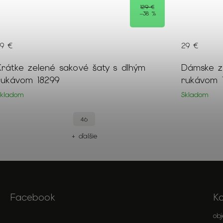
129 €
–38 %
79 €
29 €
Krátke zelené sakové šaty s dlhým
Dámske ze
rukávom 18299
rukávom 
Skladom
Skladom
46
+ ďalšie
Facebook
K
ob