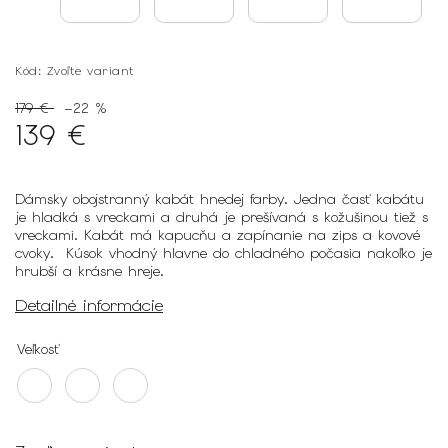
Kód:
Zvoľte variant
179 €
–22 %
139 €
Dámsky obojstranný kabát hnedej farby. Jedna časť kabátu
je hladká s vreckami a druhá je prešívaná s kožušinou tiež s
vreckami. Kabát má kapucňu a zapínanie na zips a kovové
cvoky. Kúsok vhodný hlavne do chladného počasia nakoľko je
hrubší a krásne hreje.
Detailné informácie
Veľkosť