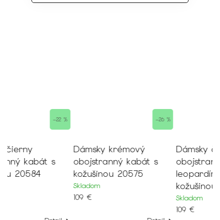
%
–26 %
–26 %
Dámsky krémový
Dámsky čierny
D
obojstranný kabát s
obojstranný kabát s
k
kožušinou 20575
leopardím vzorom a
n
kožušinou 20583
Skladom
S
109 €
1
Skladom
109 €