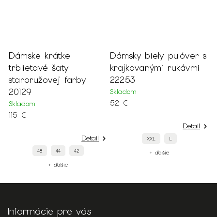
Dámsky biely pulóver s
Dámske krátke
krajkovanými rukávmi
tmavozelené šaty na
22253
ramienka a s viazaním
21550
Skladom
S
52 €
Skladom
119 €
Detail
Detail
XXL
L
36
34
+ ďalšie
+ ďalšie
Informácie pre vás