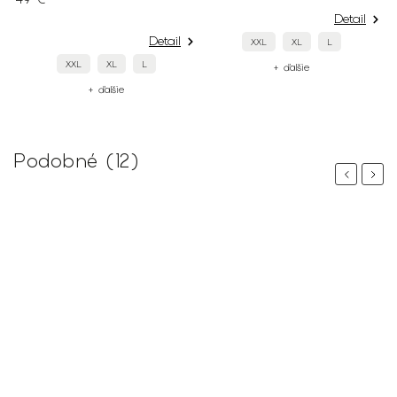
Detail
Detail
XXL
XL
L
XXL
XL
L
+ ďalšie
+ ďalšie
Podobné (12)
Previous
Next