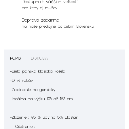
Dostupnosť väčších veľkostí
pre ženy aj mužov
Doprava zadarmo
na naše predajne po celom Slovensku
POPIS
DISKUSIA
-Biela pánska klasická košeľa
-Dlhý rukáv
-Zapínanie na gombíky
-Ideálna na výšku 176 až 182 cm
-Zloženie : 95 % Bavlna 5% Elastan
- Ošetrenie :