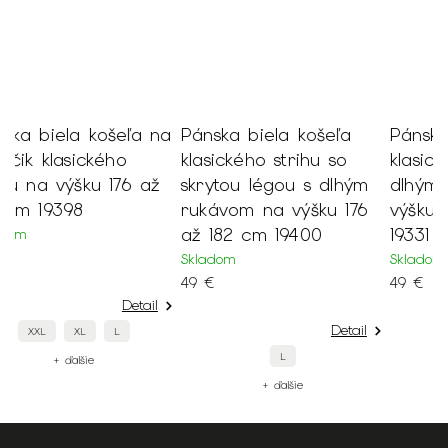
a
Pánska biela košeľa
Pánska vínová košeľa
P
klasického strihu so
klasického strihu s
k
skrytou légou s dlhým
dlhým rukávom na
n
rukávom na výšku 176
výšku 176 až 182 cm
1
až 182 cm 19400
19331
S
4
Skladom
Skladom
49 €
49 €
Detail
Detail
L
XXL
XL
L
+ ďalšie
+ ďalšie