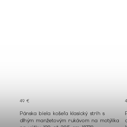
49 €
Pánska biela košeľa klasický strih s
týlika
dlhým rukávom na výšku 176 až 182 cm
légo