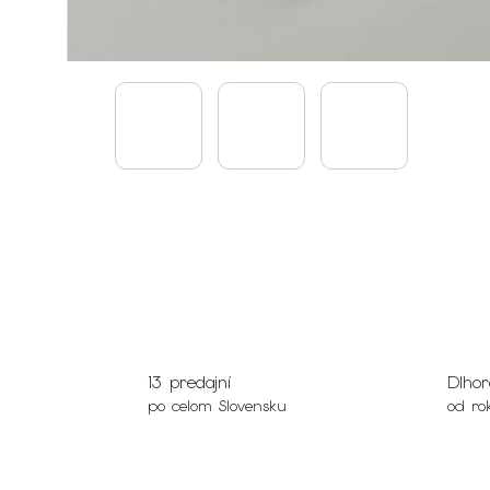
13 predajní
Dlhor
po celom Slovensku
od ro