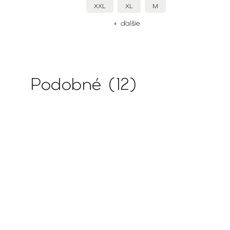
XXL
XL
M
+ ďalšie
Podobné (12)