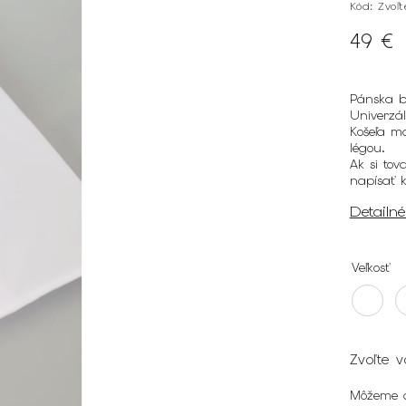
Kód:
Zvoľ
49 €
Pánska bi
Univerzá
Košeľa má
légou.
Ak si to
napísať k
Detailn
Veľkosť
Zvoľte v
Môžeme d