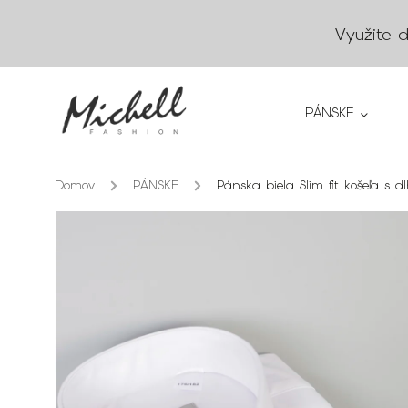
Využite 
PÁNSKE
Domov
/
PÁNSKE
/
Pánska biela Slim fit košeľa s