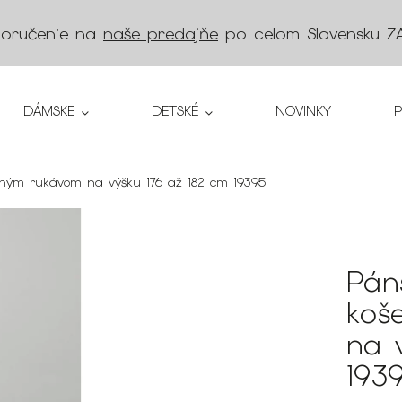
doručenie na
naše predajňe
po celom Slovensku
Z
DÁMSKE
DETSKÉ
NOVINKY
 dlhým rukávom na výšku 176 až 182 cm 19395
Páns
koš
na 
193