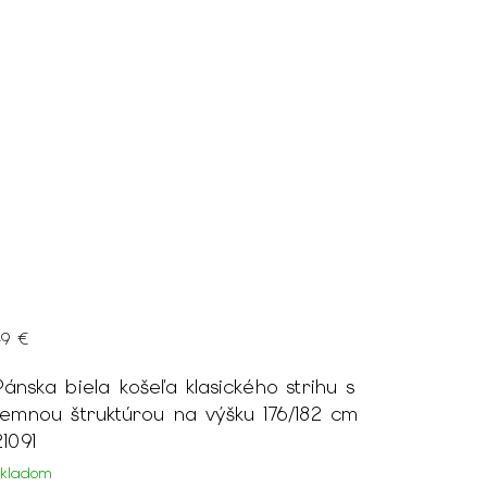
49 €
Pánska biela košeľa klasického strihu s
jemnou štruktúrou na výšku 176/182 cm
21091
Skladom