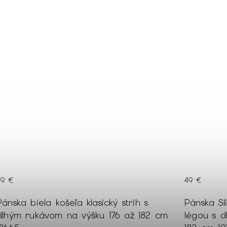
49 €
139 €
Pánska Slim fit biela košeľa so skrytou
Pánske h
u s dlhým rukávom na výšku 176 až
Skladom