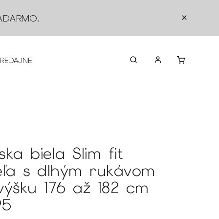
ADARMO
.
PREDAJNE
O NÁS
KONTAKTY
VRÁTEN
ka biela Slim fit
eľa s dlhým rukávom
výšku 176 až 182 cm
95