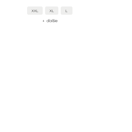
XXL
XL
L
+ ďalšie