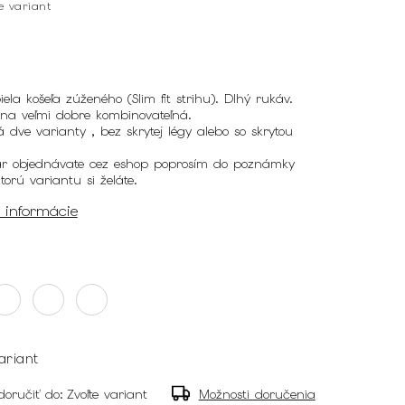
te variant
ela košeľa zúženého (Slim fit strihu). Dlhý rukáv.
lna veľmi dobre kombinovateľná.
 dve varianty , bez skrytej légy alebo so skrytou
var objednávate cez eshop poprosím do poznámky
torú variantu si želáte.
é informácie
ariant
oručiť do:
Zvoľte variant
Možnosti doručenia