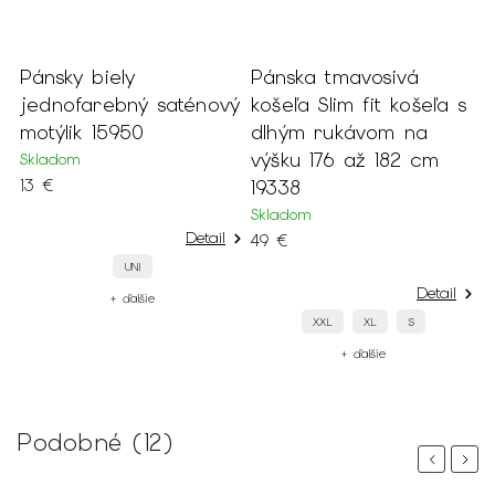
4
Pánsky biely
Pánska tmavosivá
jednofarebný saténový
košeľa Slim fit košeľa s
motýlik 15950
dlhým rukávom na
výšku 176 až 182 cm
Skladom
13 €
19338
Skladom
Detail
49 €
UNI
Detail
+ ďalšie
XXL
XL
S
+ ďalšie
Podobné (12)
Previous
Next