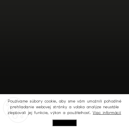
Používame súbory cookie, aby sme vám umožnili pohodlné
prehliadanie webovej stránky a vďaka analýze neustále
Sledovať na Instagrame
zlepšovali jej funkcie, výkon a použiteľnosť.
Viac informácií
Nastavenie
Copyright 2026
MICHELL.SK
. Všetky práva vyhradené.