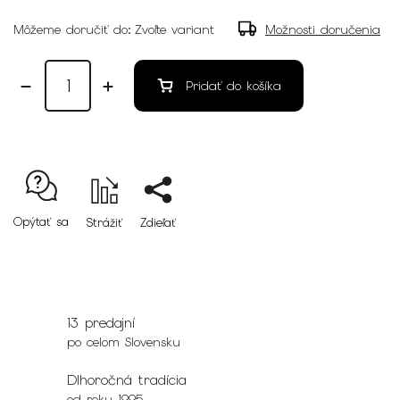
Môžeme doručiť do:
Zvoľte variant
Možnosti doručenia
Pridať do košíka
Opýtať sa
Strážiť
Zdieľať
13 predajní
po celom Slovensku
Dlhoročná tradícia
od roku 1995