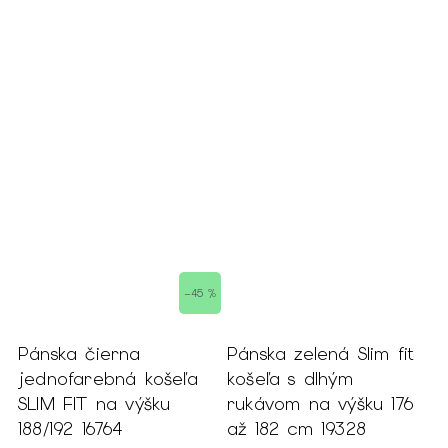
 %
–45 %
s
Pánska čierna
Pánska zelená Slim fit
B
a
jednofarebná košeľa
košeľa s dlhým
k
SLIM FIT na výšku
rukávom na výšku 176
s
188/192 16764
až 182 cm 19328
v