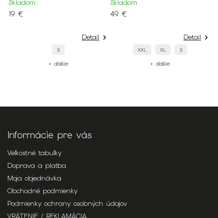
1
Skladom
Skladom
19 €
49 €
S
4
Detail
Detail
S
XXL
XL
S
+ ďalšie
+ ďalšie
Informácie pre vás
Veľkostné tabuľky
Doprava a platba
Moja objednávka
Obchodné podmienky
Podmienky ochrany osobných údajov
VRÁTENIE / REKLAMÁCIA