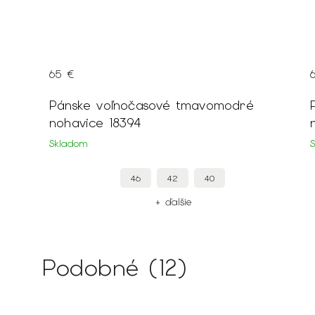
69 €
sové tmavomodré
Pánske voľnočasové čierne
nohavice 18402
Skladom
42
40
46
44
+ ďalšie
+ ďalšie
Podobné (12)