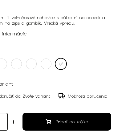
lim fit voľnočasové nohavice s pútkami na opasok a
m na zips a gombík. Vrecká vpredu.
é informácie
ariant
oručiť do:
Zvoľte variant
Možnosti doručenia
Pridať do košíka