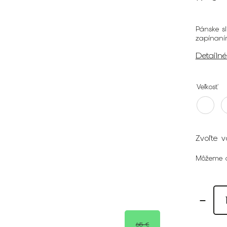
Pánske s
zapínaní
Detailn
Veľkosť
Zvoľte v
Môžeme d
65 €