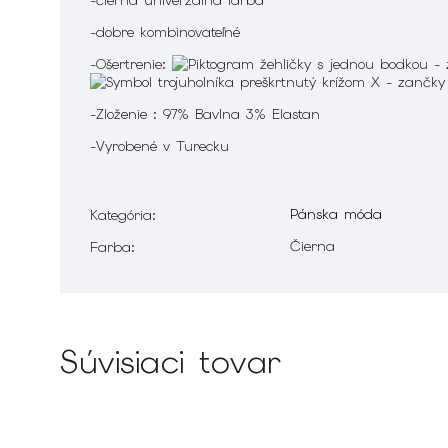
-čierna univerzálna farba
-dobre kombinovateľné
-Ošertrenie:
-Zloženie : 97% Bavlna 3% Elastan
-Vyrobené v Turecku
Pánska móda
Kategória
:
Čierna
Farba
:
Súvisiaci tovar