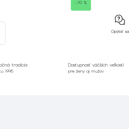
–70 %
Opýtať sa
očná tradícia
Dostupnosť väčších veľkostí
ku 1995
pre ženy aj mužov