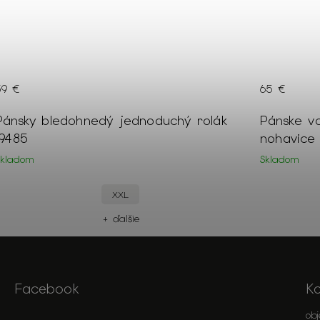
65 €
 rolák
Pánske voľnočasové tmavomodré
nohavice 18394
Skladom
46
42
40
+ ďalšie
Facebook
K
ob