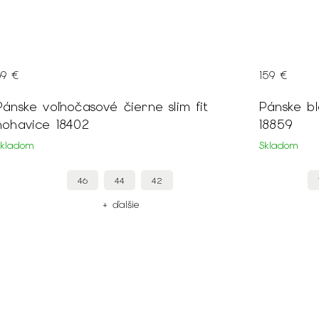
159 €
 slim fit
Pánske bledomodré kockované sa
18859
Skladom
42
72/182
70/182
68/182
+ ďalšie