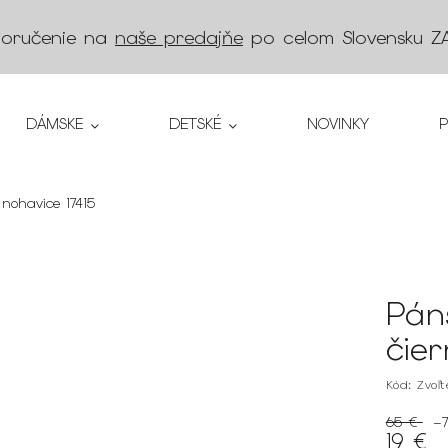
doručenie na
naše predajňe
po celom Slovensku
Z
DÁMSKE
DETSKÉ
NOVINKY
 nohavice 17415
Pán
čie
Kód:
Zvoľ
65 €
–
19 €