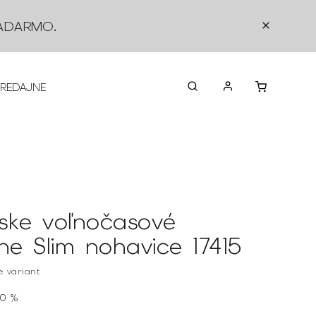
ADARMO
.
PREDAJNE
O NÁS
KONTAKTY
VRÁTEN
ske voľnočasové
rne Slim nohavice 17415
te variant
70 %