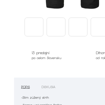
13 predajní
Dlhor
po celom Slovensku
od ro
POPIS
DISKUSIA
-Slim zúžený strih