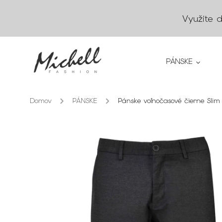
Využite 
PÁNSKE
Domov
/
PÁNSKE
/
Pánske voľnočasové čierne Slim