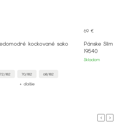
69 €
ko
Pánske Slim nohavice čiernej farby
19540
Skladom
44
42
40
+ ďalšie
Previous
Next