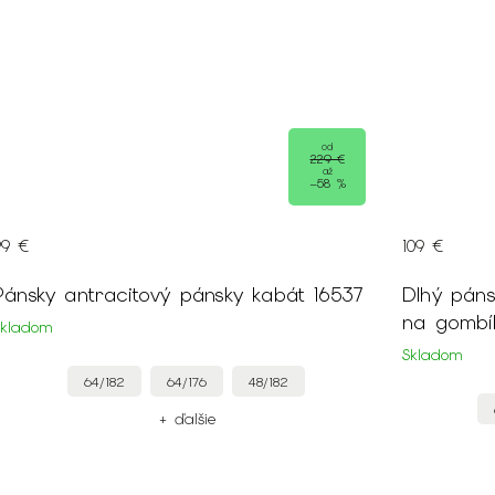
od
229 €
až
–58 %
99 €
109 €
Pánsky antracitový pánsky kabát 16537
Dlhý páns
Skladom
Skladom
64/182
64/176
48/182
+ ďalšie