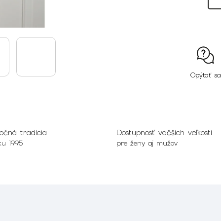
Opýtať sa
očná tradícia
Dostupnosť väčších veľkostí
ku 1995
pre ženy aj mužov