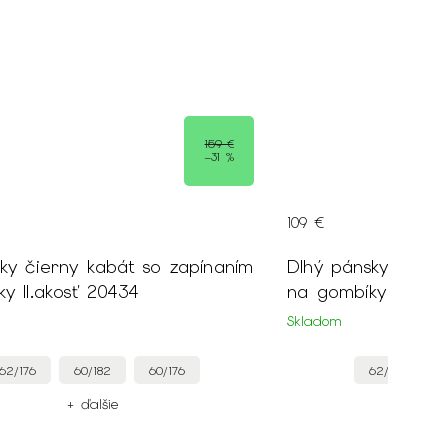
159 €
–31 %
109 €
ky čierny kabát so zapínaním
Dlhý pánsky hnedý
na gombíky II.akosť 20434
na gombíky
Skladom
62/176
60/182
60/176
62/182
+ ďalšie
+