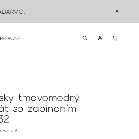
ADARMO
.
PREDAJNE
O NÁS
KONTAKTY
VRÁTEN
sky tmavomodrý
át so zapínaním
32
te variant