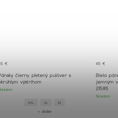
45 €
45 €
Pánsky čierny pletený pulóver s
Biela pán
okrúhlym výstrihom
jemným v
21585
Skladom
Skladom
XXL
XL
M
+ ďalšie