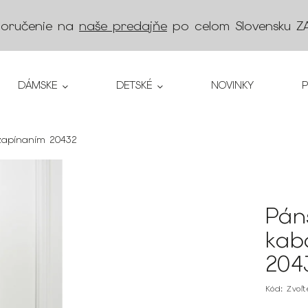
doručenie na
naše predajňe
po celom Slovensku
Z
DÁMSKE
DETSKÉ
NOVINKY
zapínaním 20432
Pán
kab
204
Kód:
Zvoľ