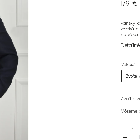
179 €
Pánsky k
vrecká a
stojačiko
Detailn
Veľkosť
Zvoľte v
Môžeme d