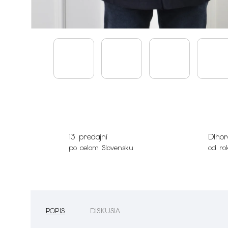
13 predajní
Dlhor
po celom Slovensku
od ro
POPIS
DISKUSIA