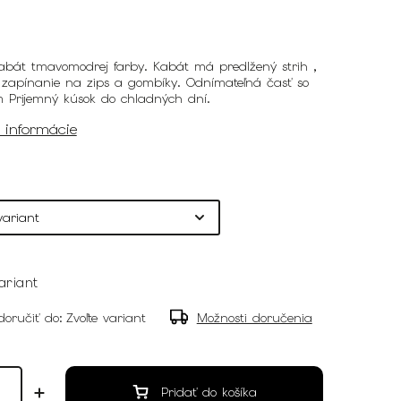
abát tmavomodrej farby. Kabát má predlžený strih ,
 zapínanie na zips a gombíky.
Odnímateľná časť so
m
Prijemný kúsok do chladných dní.
é informácie
ariant
oručiť do:
Zvoľte variant
Možnosti doručenia
Pridať do košíka