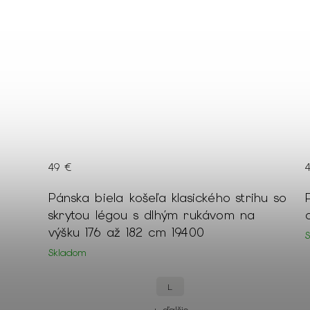
49 €
Pánska biela košeľa klasického strihu so
skrytou légou s dlhým rukávom na
výšku 176 až 182 cm 19400
Skladom
L