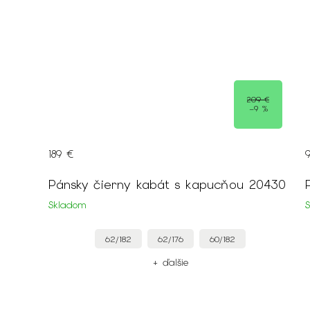
209 €
–9 %
189 €
aním
Pánsky čierny kabát s kapucňou 20430
Skladom
62/182
62/176
60/182
+ ďalšie