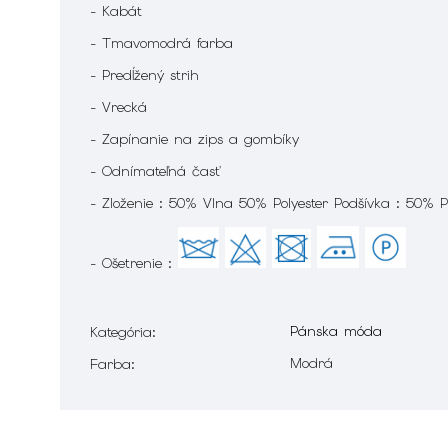
- Kabát
- Tmavomodrá farba
- Predĺžený strih
- Vrecká
- Zapínanie na zips a gombíky
- Odnímateľná časť
- Zloženie : 50% Vlna 50% Polyester Podšívka : 50% 
- Ošetrenie :
Pánska móda
Kategória
:
Modrá
Farba
: