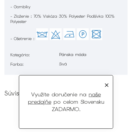
- Gombíky
- Zloženie : 70% Viskóza 30% Polyester Podšívka 100%
Polyester
- Ošetrenie :
Pánska móda
Kategória
:
Sivá
Farba
:
Súvisiaci tovar
Využite doručenie na
naše
predajňe
po celom Slovensku
ZADARMO
.