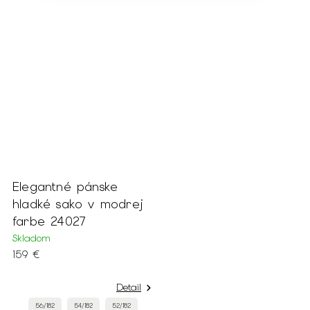
Elegantné pánske
hladké sako v modrej
farbe 24027
Skladom
159 €
Detail
56/182
54/182
52/182