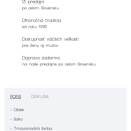
13 predajní
po celom Slovensku
Dlhoročná tradícia
od roku 1995
Dostupnosť väčších veľkostí
pre ženy aj mužov
Doprava zadarmo
na naše predajne po celom Slovensku
POPIS
DISKUSIA
- Oblek
- Sako
- Tmavomodrá farba