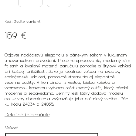
Kód:
Zvoľte variant
159 €
Objavte nadčasovú eleganciu s pánskym sakom v luxusnom
tmavomodrom prevedení. Precízne spracovanie, moderný slim
fit strih a kvalitný materiál zaručujú pohodlie aj štýlový vzhľad
pri každej príležitosti. Sako je ideálnou voľbou na svadby,
spoločenské udalosti, pracovné stretnutia aj elegantné
večerné outfity. V kombinácii s vestou, bielou košeľou a
vzorovanou kravatou vytvára sofistikovaný outfit, ktorý pôsobí
moderne a sebavedomo. Jemný lesk látky dodáva modelu
exkluzívny charakter a zvýrazňuje jeho prémiový vzhľad. Pár
ku kódu 24034 a 24035.
Detailné informácie
Veľkosť