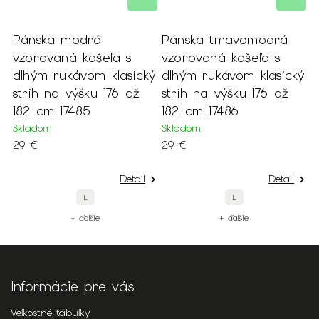
Pánska modrá
Pánska tmavomodrá
P
é
vzorovaná košeľa s
vzorovaná košeľa s
j
dlhým rukávom klasický
dlhým rukávom klasický
1
strih na výšku 176 až
strih na výšku 176 až
S
182 cm 17485
182 cm 17486
3
Skladom
Skladom
29 €
29 €
Detail
Detail
L
L
+ ďalšie
+ ďalšie
Informácie pre vás
Veľkostné tabuľky