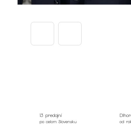
13 predajní
Dlhor
po celom Slovensku
od ro