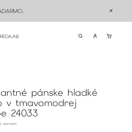
ADARMO
.
PREDAJNE
O NÁS
KONTAKTY
VRÁTEN
gantné pánske hladké
o v tmavomodrej
be 24033
te variant