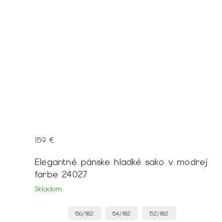
159 €
Elegantné pánske hladké sako v modrej
farbe 24027
Skladom
56/182
54/182
52/182