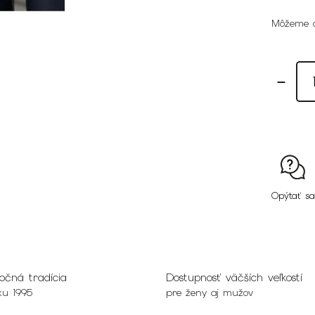
Môžeme d
Opýtať sa
očná tradícia
Dostupnosť väčších veľkostí
ku 1995
pre ženy aj mužov