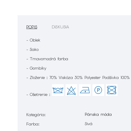
POPIS
DISKUSIA
- Oblek
- Sako
- Tmavomodrá farba
- Gombíky
- Zloženie : 70% Viskóza 30% Polyester Podšívka 100%
- Ošetrenie :
Pánska móda
Kategória
:
Sivá
Farba
: