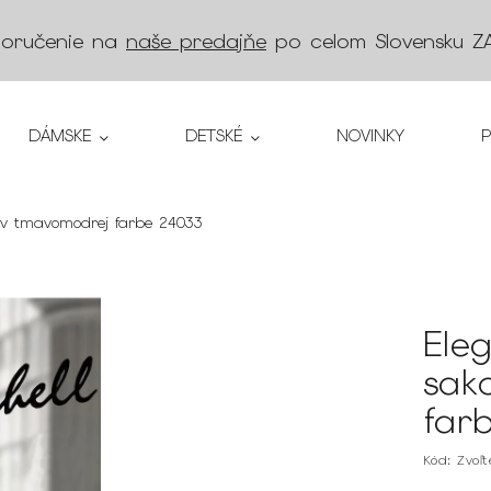
doručenie na
naše predajňe
po celom Slovensku
Z
DÁMSKE
DETSKÉ
NOVINKY
 v tmavomodrej farbe 24033
Ele
sak
far
Kód:
Zvoľ