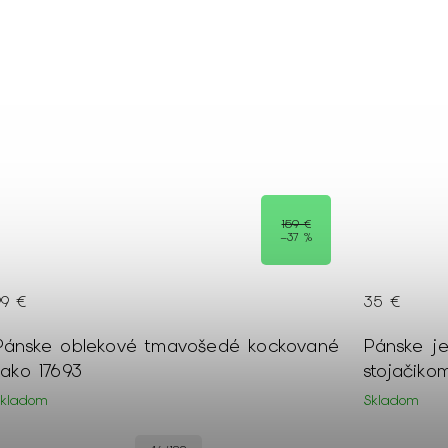
159 €
–37 %
99 €
35 €
Pánske oblekové tmavošedé kockované
Pánske j
sako 17693
stojačiko
Skladom
Skladom