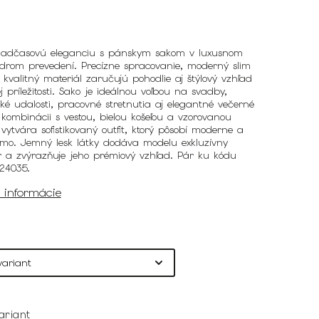
nadčasovú eleganciu s pánskym sakom v luxusnom
rom prevedení. Precízne spracovanie, moderný slim
 a kvalitný materiál zaručujú pohodlie aj štýlový vzhľad
j príležitosti. Sako je ideálnou voľbou na svadby,
ké udalosti, pracovné stretnutia aj elegantné večerné
V kombinácii s vestou, bielou košeľou a vzorovanou
vytvára sofistikovaný outfit, ktorý pôsobí moderne a
mo. Jemný lesk látky dodáva modelu exkluzívny
r a zvýrazňuje jeho prémiový vzhľad. Pár ku kódu
24035.
é informácie
ariant