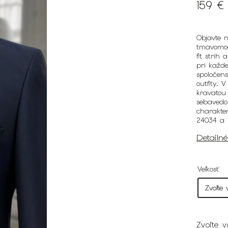
159 €
Objavte 
tmavomod
fit strih
pri každe
spoločens
outfity. 
kravatou 
sebavedo
charakte
24034 a 
Detailn
Veľkosť
Zvoľte v