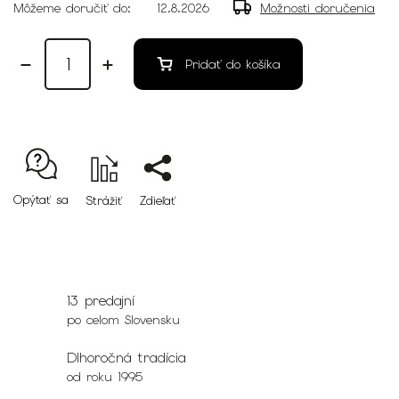
Môžeme doručiť do:
12.8.2026
Možnosti doručenia
Pridať do košíka
Opýtať sa
Strážiť
Zdieľať
13 predajní
po celom Slovensku
Dlhoročná tradícia
od roku 1995