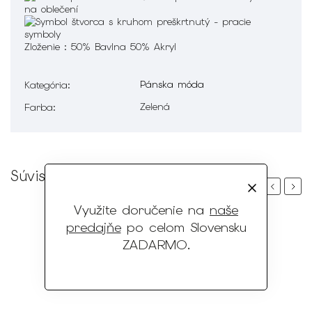
Zloženie :
50% Bavlna 50% Akryl
Pánska móda
Kategória
:
Zelená
Farba
:
Súvisiaci tovar
Previous
Next
Využite doručenie na
naše
predajňe
po celom Slovensku
ZADARMO
.