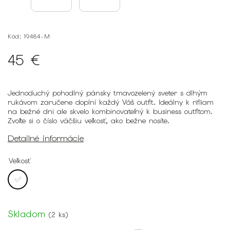
Kód:
19484-M
45 €
Jednoduchý pohodlný pánsky tmavozelený sveter s dlhým
rukávom zaručene doplní každý Váš outfit. Ideálny k rifliam
na bežné dni ale skvelo kombinovateľný k business outfitom.
Zvoľte si o číslo väčšiu veľkosť, ako bežne nosíte.
Detailné informácie
Veľkosť
Skladom
(
2 ks
)