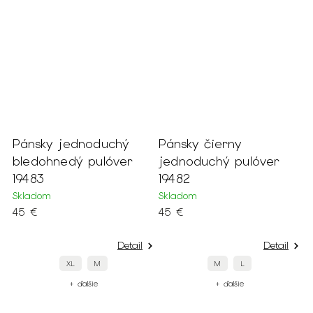
o
Pánsky jednoduchý
Pánsky čierny
bledohnedý pulóver
jednoduchý pulóver
19483
19482
Skladom
Skladom
45 €
45 €
Detail
Detail
XL
M
M
L
+ ďalšie
+ ďalšie