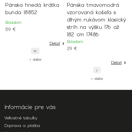
 krátka
Pánska tmavomodrá
Modré pánske
vzorovaná košeľa s
kockované oblek
dlhým rukávom klasický
nohavice 17703
strih na výšku 176 až
Momentálne nedostup
182 cm 17486
29 €
Skladom
Detail
29 €
Detail
L
+ ďalšie
Informácie pre vás
Veľkostné tabuľky
Doprava a platba