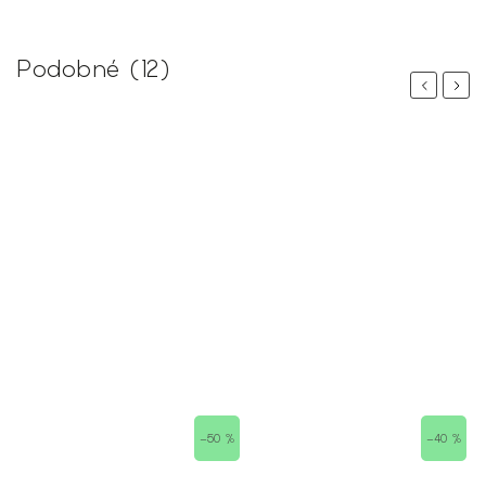
Podobné (12)
Previous
Next
–50 %
–40 %