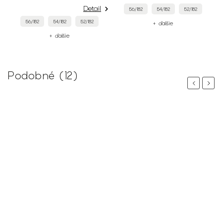
Detail
56/182
54/182
52/182
56/182
54/182
52/182
+ ďalšie
+ ďalšie
Podobné (12)
Previous
Next