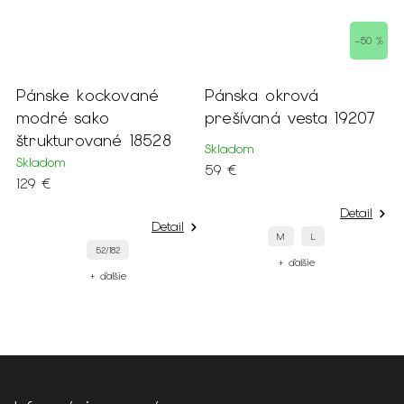
–50 %
Pánske kockované
Pánska okrová
P
modré sako
prešívaná vesta 19207
k
štrukturované 18528
Skladom
Skladom
59 €
129 €
2
Detail
Detail
M
L
52/182
+ ďalšie
+ ďalšie