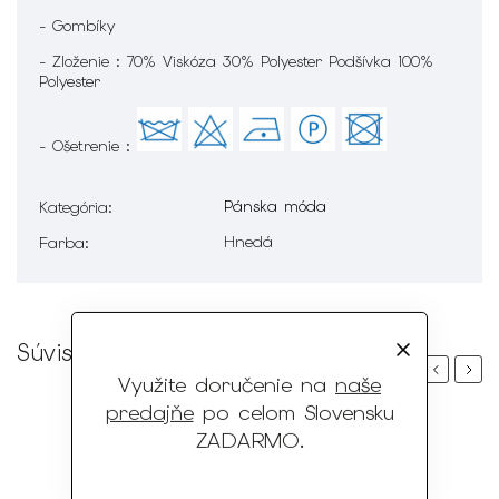
- Gombíky
- Zloženie : 70% Viskóza 30% Polyester Podšívka 100%
Polyester
- Ošetrenie :
Pánska móda
Kategória
:
Hnedá
Farba
:
Súvisiaci tovar
Previous
Next
Využite doručenie na
naše
predajňe
po celom Slovensku
ZADARMO
.