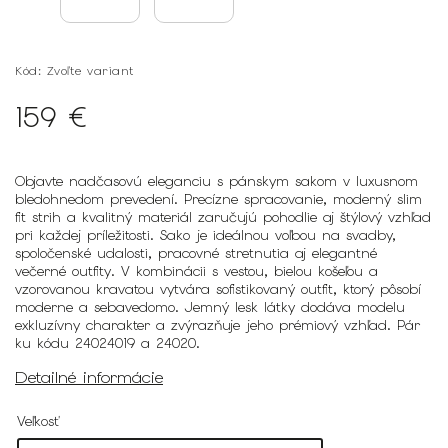
Kód:
Zvoľte variant
159 €
Objavte nadčasovú eleganciu s pánskym sakom v luxusnom
bledohnedom prevedení. Precízne spracovanie, moderný slim
fit strih a kvalitný materiál zaručujú pohodlie aj štýlový vzhľad
pri každej príležitosti. Sako je ideálnou voľbou na svadby,
spoločenské udalosti, pracovné stretnutia aj elegantné
večerné outfity. V kombinácii s vestou, bielou košeľou a
vzorovanou kravatou vytvára sofistikovaný outfit, ktorý pôsobí
moderne a sebavedomo. Jemný lesk látky dodáva modelu
exkluzívny charakter a zvýrazňuje jeho prémiový vzhľad. Pár
ku kódu 24024019 a 24020.
Detailné informácie
Veľkosť