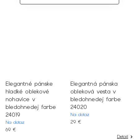
Elegantné pánske
Elegantná pánska
E
hladké oblekové
obleková vesta v
h
nohavice v
bledohnedej farbe
t
bledohnedej farbe
24020
2
24019
Na dotaz
S
29 €
1
Na dotaz
69 €
Detail