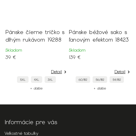
r
Pánske čierne tričko s
Pánske béžové sako s
P
dlhým rukávom 19288
ľanovým efektom 18423
k
Skladom
Skladom
S
39 €
139 €
5
Detail
Detail
5XL
4XL
3XL
60/182
56/182
54/182
+ ďalšie
+ ďalšie
Informácie pre vás
Veľkostné tabuľky