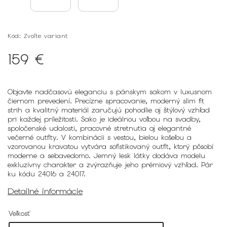
Kód:
Zvoľte variant
159 €
Objavte nadčasovú eleganciu s pánskym sakom v luxusnom
čiernom prevedení. Precízne spracovanie, moderný slim fit
strih a kvalitný materiál zaručujú pohodlie aj štýlový vzhľad
pri každej príležitosti. Sako je ideálnou voľbou na svadby,
spoločenské udalosti, pracovné stretnutia aj elegantné
večerné outfity. V kombinácii s vestou, bielou košeľou a
vzorovanou kravatou vytvára sofistikovaný outfit, ktorý pôsobí
moderne a sebavedomo. Jemný lesk látky dodáva modelu
exkluzívny charakter a zvýrazňuje jeho prémiový vzhľad. Pár
ku kódu 24016 a 24017.
Detailné informácie
Veľkosť