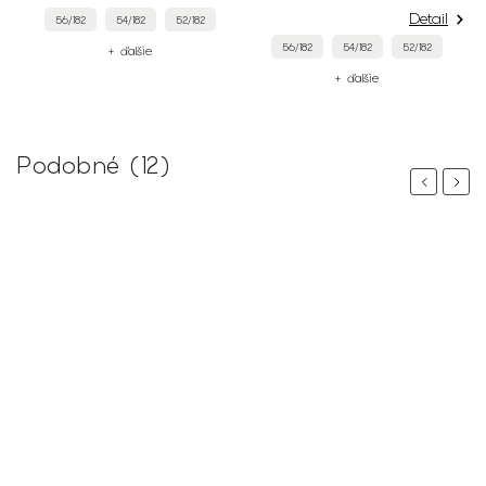
Detail
56/182
54/182
52/182
56/182
54/182
52/182
+ ďalšie
+ ďalšie
Podobné (12)
Previous
Next