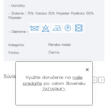
- Gombíky
- Zloženie : 70% Viskóza 30% Polyester Podšívka 100%
Polyester
- Ošetrenie :
Pánska móda
Kategória
:
Čierna
Farba
:
Súvisiaci tovar
Využite doručenie na
naše
Previous
Next
predajňe
po celom Slovensku
ZADARMO
.