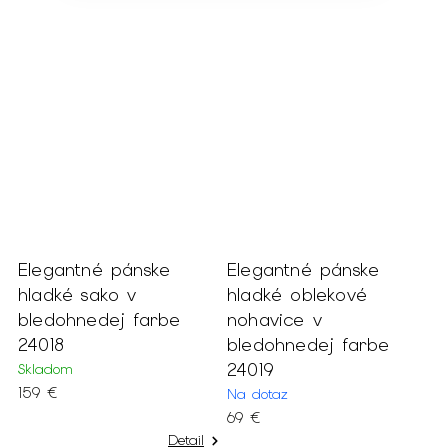
Elegantné pánske
Elegantné pánske
j
hladké sako v
hladké oblekové
bledohnedej farbe
nohavice v
24018
bledohnedej farbe
24019
Skladom
159 €
Na dotaz
69 €
Detail