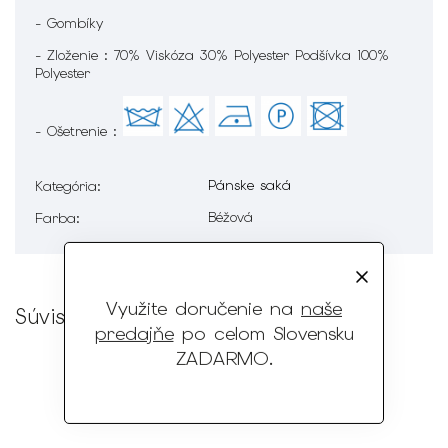
- Gombíky
- Zloženie : 70% Viskóza 30% Polyester Podšívka 100%
Polyester
- Ošetrenie :
Pánske saká
Kategória
:
Béžová
Farba
:
Využite doručenie na
naše
Súvisiaci tovar
predajňe
po celom Slovensku
ZADARMO
.