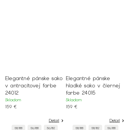
Elegantné pánske sako
Elegantné pánske
v antracitovej farbe
hladké sako v čiernej
24012
farbe 24015
Skladom
Skladom
159 €
159 €
Detail
Detail
58/188
56/188
56/182
58/188
58/182
56/188