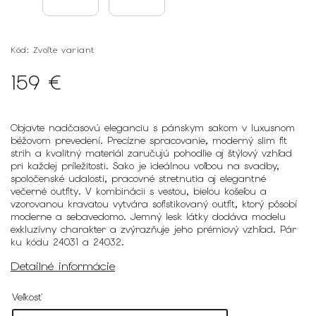
Kód:
Zvoľte variant
159 €
Objavte nadčasovú eleganciu s pánskym sakom v luxusnom
béžovom prevedení. Precízne spracovanie, moderný slim fit
strih a kvalitný materiál zaručujú pohodlie aj štýlový vzhľad
pri každej príležitosti. Sako je ideálnou voľbou na svadby,
spoločenské udalosti, pracovné stretnutia aj elegantné
večerné outfity. V kombinácii s vestou, bielou košeľou a
vzorovanou kravatou vytvára sofistikovaný outfit, ktorý pôsobí
moderne a sebavedomo. Jemný lesk látky dodáva modelu
exkluzívny charakter a zvýrazňuje jeho prémiový vzhľad. Pár
ku kódu 24031 a 24032.
Detailné informácie
Veľkosť