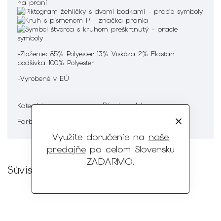
-Zloženie: 85% Polyester 13% Viskóza 2% Elastan
podšívka 100% Polyester
-Vyrobené v EÚ
Pánske saká
Kategória
:
Čierna
Farba
:
Využite doručenie na
naše
predajňe
po celom Slovensku
ZADARMO
.
Súvisiaci tovar