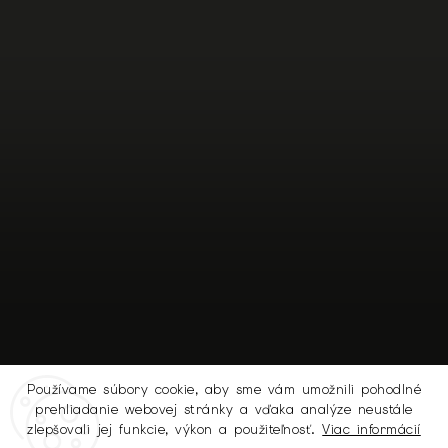
Používame súbory cookie, aby sme vám umožnili pohodlné
prehliadanie webovej stránky a vďaka analýze neustále
Sledovať na Instagrame
zlepšovali jej funkcie, výkon a použiteľnosť.
Viac informácií