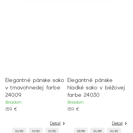
Elegantné pánske sako
Elegantné pánske
v tmavohnedej farbe
hladké sako v béžovej
24009
farbe 24030
Skladom
Skladom
159 €
159 €
Detail
Detail
56/182
54/182
52/182
58/188
56/188
56/182