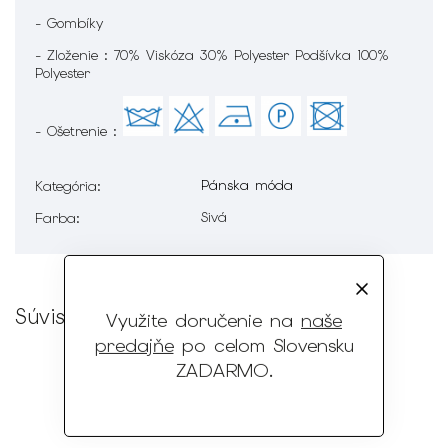
- Gombíky
- Zloženie : 70% Viskóza 30% Polyester Podšívka 100%
Polyester
- Ošetrenie :
Pánska móda
Kategória
:
Sivá
Farba
:
Súvisiaci tovar
Využite doručenie na
naše
predajňe
po celom Slovensku
ZADARMO
.