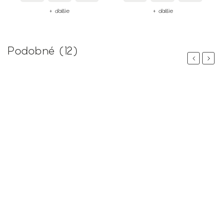
+ ďalšie
+ ďalšie
Podobné (12)
Previous
Next
 %