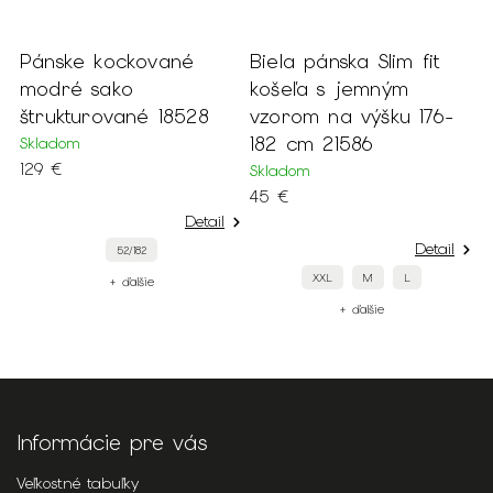
Pánske kockované
Biela pánska Slim fit
P
é
modré sako
košeľa s jemným
k
štrukturované 18528
vzorom na výšku 176-
r
182 cm 21586
1
Skladom
129 €
Skladom
S
45 €
4
Detail
Detail
52/182
XXL
M
L
+ ďalšie
+ ďalšie
Informácie pre vás
Veľkostné tabuľky