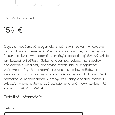
Kód:
Zvoľte variant
159 €
Objavte nadčasovú eleganciu s pánskym sakom v luxusnom
antracitovom prevedení. Precízne spracovanie, moderný slim
fit strih a kvalitný materiál zaručujú pohodlie aj štýlový vzhľad
pri každej príležitosti. Sako je ideálnou voľbou na svadby,
spoločenské udalosti, pracovné stretnutia aj elegantné
večerné outfity. V kombinácii s vestou, bielou košeľou a
vzorovanou kravatou vytvára sofistikovaný outfit, ktorý pôsobí
moderne a sebavedomo. Jemný lesk látky dodáva modelu
exkluzívny charakter a zvýrazňuje jeho prémiový vzhľad. Pár
ku kódu 24013 a 24014.
Detailné informácie
Veľkosť