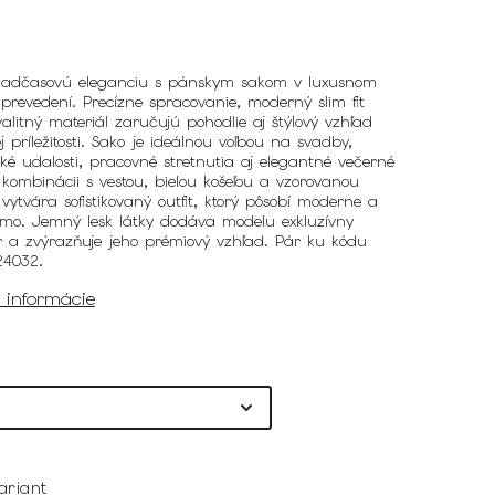
nadčasovú eleganciu s pánskym sakom v luxusnom
revedení. Precízne spracovanie, moderný slim fit
valitný materiál zaručujú pohodlie aj štýlový vzhľad
j príležitosti. Sako je ideálnou voľbou na svadby,
ké udalosti, pracovné stretnutia aj elegantné večerné
V kombinácii s vestou, bielou košeľou a vzorovanou
vytvára sofistikovaný outfit, ktorý pôsobí moderne a
mo. Jemný lesk látky dodáva modelu exkluzívny
r a zvýrazňuje jeho prémiový vzhľad. Pár ku kódu
24032.
é informácie
ariant