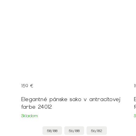
159 €
Elegantné pánske sako v antracitovej
farbe 24012
Skladom
58/188
56/188
56/182