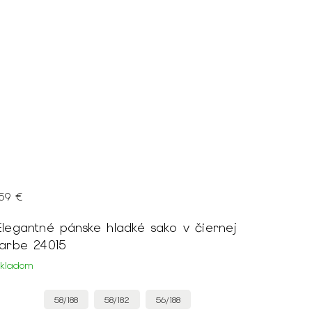
159 €
Elegantné pánske hladké sako v čiernej
farbe 24015
Skladom
58/188
58/182
56/188