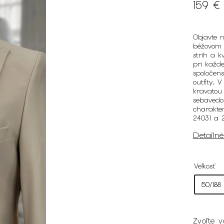
159 €
Objavte 
béžovom p
strih a k
pri každe
spoločens
outfity. 
kravatou 
sebavedo
charakte
24031 a 
Detailn
Veľkosť
Zvoľte v