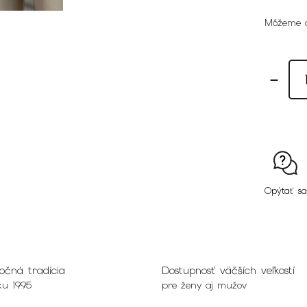
Môžeme d
Opýtať sa
očná tradícia
Dostupnosť väčších veľkostí
ku 1995
pre ženy aj mužov