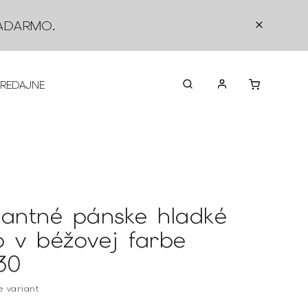
ADARMO
.
PREDAJNE
O NÁS
KONTAKTY
VRÁTEN
gantné pánske hladké
o v béžovej farbe
30
te variant