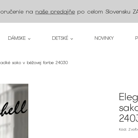
doručenie na
naše predajňe
po celom Slovensku
Z
DÁMSKE
DETSKÉ
NOVINKY
adké sako v béžovej farbe 24030
Ele
sak
240
Kód:
Zvoľ