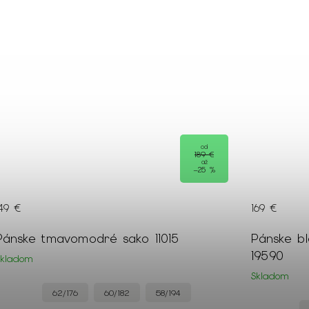
od
189 €
až
–25 %
149 €
169 €
Pánske tmavomodré sako 11015
Pánske b
19590
Skladom
Skladom
62/176
60/182
58/194