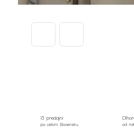
13 predajní
Dlhor
po celom Slovensku
od ro