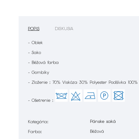
POPIS
DISKUSIA
- Oblek
- Sako
- Béžová farba
- Gombíky
- Zloženie : 70% Viskóza 30% Polyester Podšívka 100%
- Ošetrenie :
Pánske saká
Kategória
:
Béžová
Farba
: