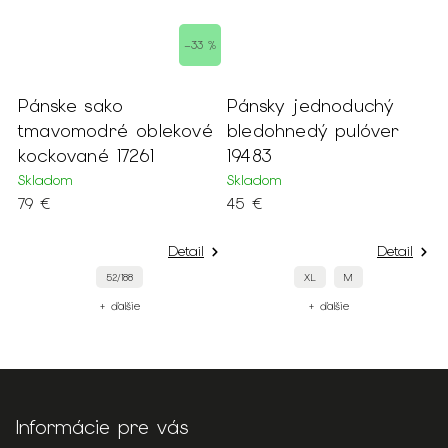
–33 %
Pánske sako
Pánsky jednoduchý
P
tmavomodré oblekové
bledohnedý pulóver
k
kockované 17261
19483
r
1
Skladom
Skladom
79 €
45 €
S
4
Detail
Detail
52/188
XL
M
+ ďalšie
+ ďalšie
Informácie pre vás