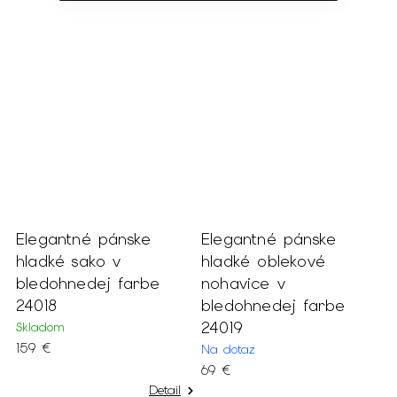
Elegantné pánske
Elegantné pánske
j
hladké sako v
hladké oblekové
bledohnedej farbe
nohavice v
24018
bledohnedej farbe
24019
Skladom
159 €
Na dotaz
69 €
Detail