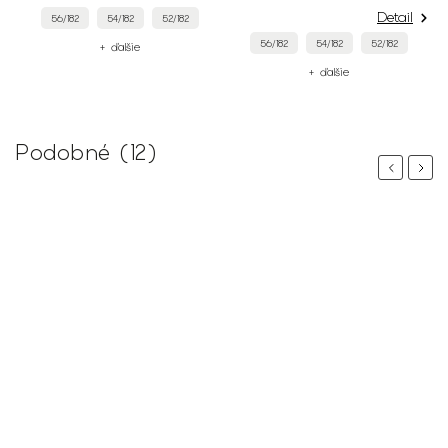
Detail
56/182
54/182
52/182
56/182
54/182
52/182
+ ďalšie
+ ďalšie
Podobné (12)
Previous
Next