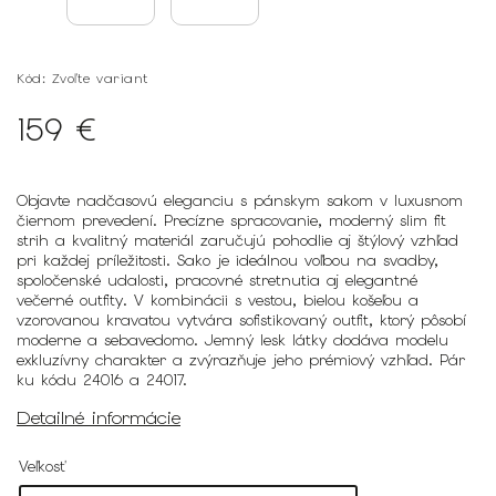
Kód:
Zvoľte variant
159 €
Objavte nadčasovú eleganciu s pánskym sakom v luxusnom
čiernom prevedení. Precízne spracovanie, moderný slim fit
strih a kvalitný materiál zaručujú pohodlie aj štýlový vzhľad
pri každej príležitosti. Sako je ideálnou voľbou na svadby,
spoločenské udalosti, pracovné stretnutia aj elegantné
večerné outfity. V kombinácii s vestou, bielou košeľou a
vzorovanou kravatou vytvára sofistikovaný outfit, ktorý pôsobí
moderne a sebavedomo. Jemný lesk látky dodáva modelu
exkluzívny charakter a zvýrazňuje jeho prémiový vzhľad. Pár
ku kódu 24016 a 24017.
Detailné informácie
Veľkosť