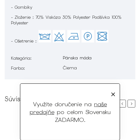
- Gombíky
- Zloženie : 70% Viskóza 30% Polyester Podšívka 100%
Polyester
- Ošetrenie :
Pánska móda
Kategória
:
Čierna
Farba
:
Súvisiaci tovar
Využite doručenie na
naše
Previous
Next
predajňe
po celom Slovensku
ZADARMO
.