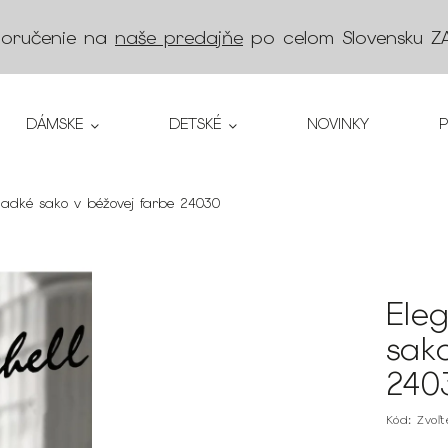
doručenie na
naše predajňe
po celom Slovensku
Z
DÁMSKE
DETSKÉ
NOVINKY
adké sako v béžovej farbe 24030
Ele
sak
240
Kód:
Zvoľ