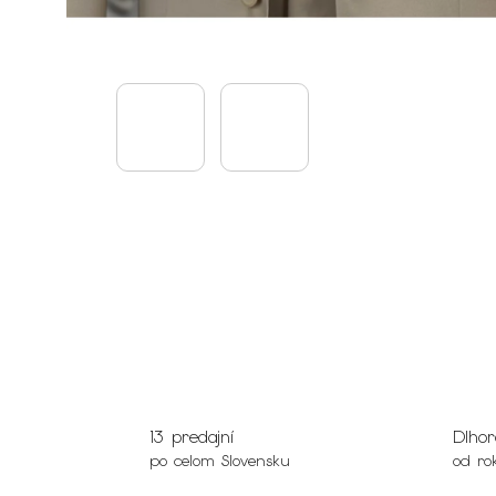
13 predajní
Dlhor
po celom Slovensku
od ro