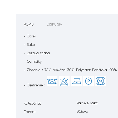
POPIS
DISKUSIA
- Oblek
- Sako
- Béžová farba
- Gombíky
- Zloženie : 70% Viskóza 30% Polyester Podšívka 100%
- Ošetrenie :
Pánske saká
Kategória
:
Béžová
Farba
: