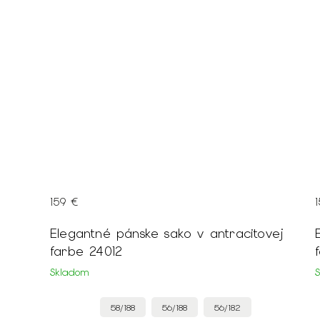
159 €
Elegantné pánske sako v antracitovej
farbe 24012
Skladom
58/188
56/188
56/182