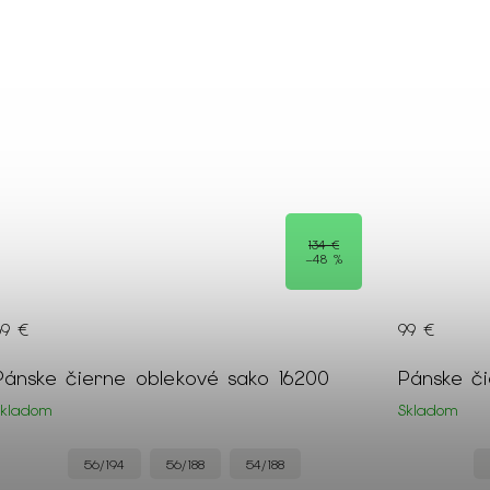
134 €
–48 %
69 €
99 €
Pánske čierne oblekové sako 16200
Pánske či
Skladom
Skladom
56/194
56/188
54/188