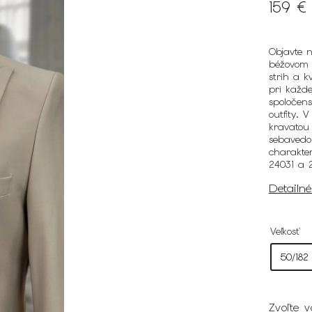
159 €
Objavte 
béžovom p
strih a k
pri každe
spoločens
outfity. 
kravatou 
sebavedo
charakte
24031 a 
Detailn
Veľkosť
Zvoľte v