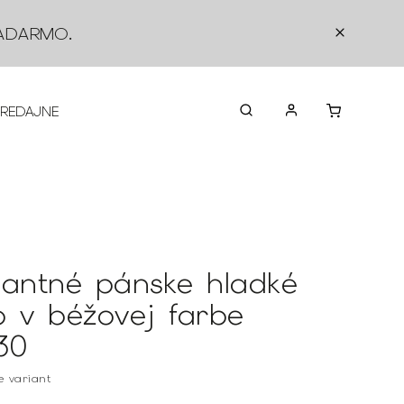
ADARMO
.
PREDAJNE
O NÁS
KONTAKTY
VRÁTEN
gantné pánske hladké
o v béžovej farbe
30
te variant