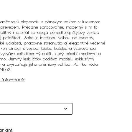
nadčasovú eleganciu s pánskym sakom v luxusnom
revedení. Precízne spracovanie, moderný slim fit
valitný materiál zaručujú pohodlie aj štýlový vzhľad
j príležitosti. Sako je ideálnou voľbou na svadby,
ké udalosti, pracovné stretnutia aj elegantné večerné
V kombinácii s vestou, bielou košeľou a vzorovanou
vytvára sofistikovaný outfit, ktorý pôsobí moderne a
mo. Jemný lesk látky dodáva modelu exkluzívny
r a zvýrazňuje jeho prémiový vzhľad. Pár ku kódu
24032.
é informácie
ariant