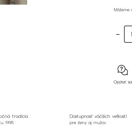
Môžeme d
Opýtať sa
očná tradícia
Dostupnosť väčších veľkostí
ku 1995
pre ženy aj mužov