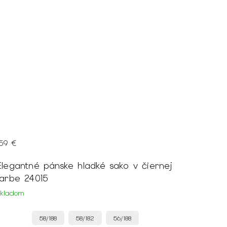
159 €
Elegantné pánske hladké sako v čiernej
farbe 24015
Skladom
58/188
58/182
56/188