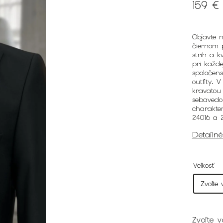
159 €
Objavte 
čiernom p
strih a k
pri každe
spoločens
outfity. 
kravatou 
sebavedo
charakte
24016 a 2
Detailn
Veľkosť
Zvoľte v