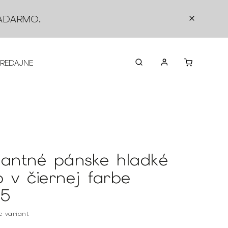
ADARMO
.
PREDAJNE
O NÁS
KONTAKTY
VRÁTEN
gantné pánske hladké
o v čiernej farbe
15
te variant