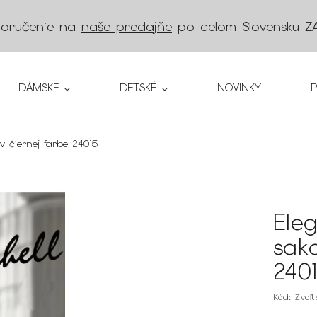
doručenie na
naše predajňe
po celom Slovensku
Z
DÁMSKE
DETSKÉ
NOVINKY
 čiernej farbe 24015
Ele
sak
240
Kód:
Zvoľ