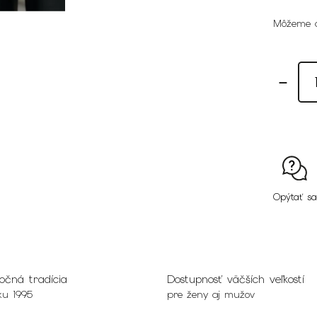
Môžeme d
Opýtať sa
očná tradícia
Dostupnosť väčších veľkostí
ku 1995
pre ženy aj mužov