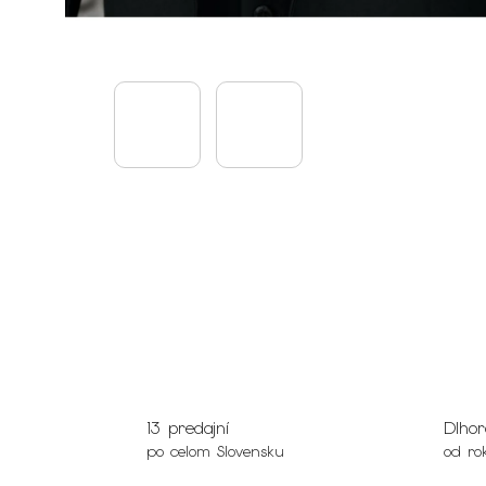
13 predajní
Dlhor
po celom Slovensku
od ro