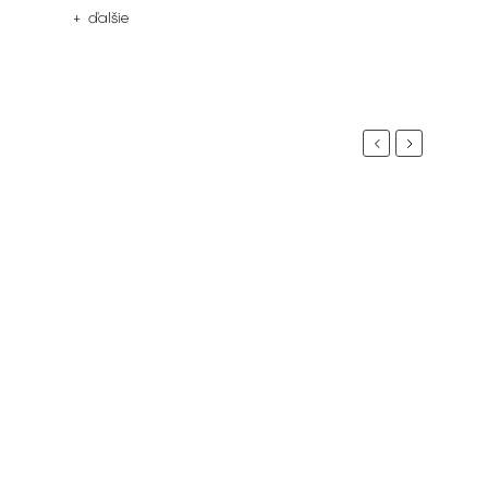
+ ďalšie
Previous
Next