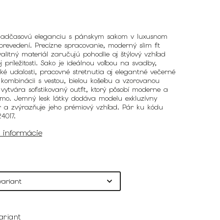
nadčasovú eleganciu s pánskym sakom v luxusnom
revedení. Precízne spracovanie, moderný slim fit
valitný materiál zaručujú pohodlie aj štýlový vzhľad
j príležitosti. Sako je ideálnou voľbou na svadby,
ké udalosti, pracovné stretnutia aj elegantné večerné
V kombinácii s vestou, bielou košeľou a vzorovanou
vytvára sofistikovaný outfit, ktorý pôsobí moderne a
mo. Jemný lesk látky dodáva modelu exkluzívny
r a zvýrazňuje jeho prémiový vzhľad. Pár ku kódu
4017.
é informácie
ariant