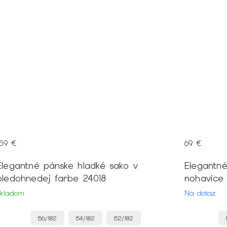
159 €
69 €
Elegantné pánske hladké sako v
Elegantn
bledohnedej farbe 24018
nohavice
Skladom
Na dotaz
56/182
54/182
52/182