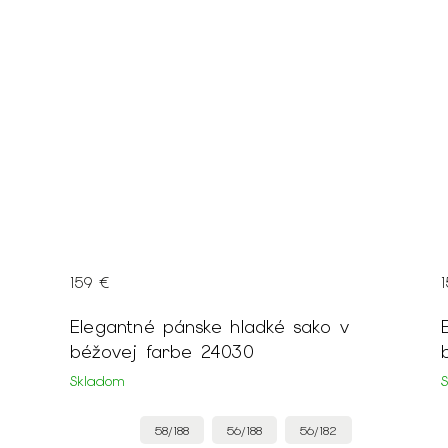
159 €
Elegantné pánske hladké sako v
béžovej farbe 24030
Skladom
58/188
56/188
56/182