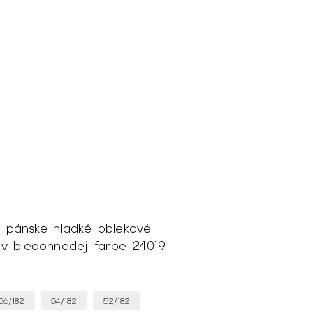
é pánske hladké oblekové
 v bledohnedej farbe 24019
56/182
54/182
52/182