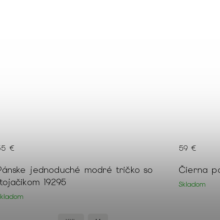
35 €
59 €
Pánske jednoduché modré tričko so
Čierna pá
stojačikom 19295
Skladom
Skladom