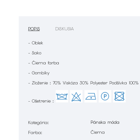
POPIS
DISKUSIA
- Oblek
- Sako
- Čierna farba
- Gombíky
- Zloženie : 70% Viskóza 30% Polyester Podšívka 100%
- Ošetrenie :
Pánska móda
Kategória
:
Čierna
Farba
: