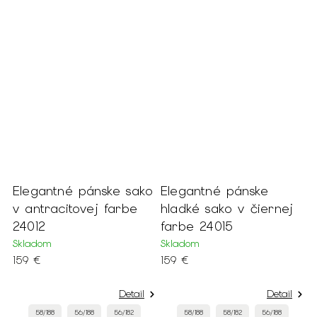
Elegantné pánske sako
Elegantné pánske
v antracitovej farbe
hladké sako v čiernej
24012
farbe 24015
Skladom
Skladom
159 €
159 €
Detail
Detail
58/188
56/188
56/182
58/188
58/182
56/188