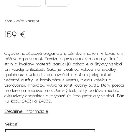
Kód:
Zvoľte variant
159 €
Objavte nadčasovú eleganciu s pánskym sakom v luxusnom
béžovom prevedení. Precízne spracovanie, moderný slim fit
strih a kvalitný materiál zaručujú pohodlie aj štýlový vzhľad
pri každej príležitosti. Sako je ideálnou voľbou na svadby,
spoločenské udalosti, pracovné stretnutia aj elegantné
večerné outfity. V kombinácii s vestou, bielou košeľou a
vzorovanou kravatou vytvára sofistikovaný outfit, ktorý pôsobí
moderne a sebavedomo. Jemný lesk látky dodáva modelu
exkluzívny charakter a zvýrazňuje jeho prémiový vzhľad. Pár
ku kódu 24031 a 24032.
Detailné informácie
Veľkosť