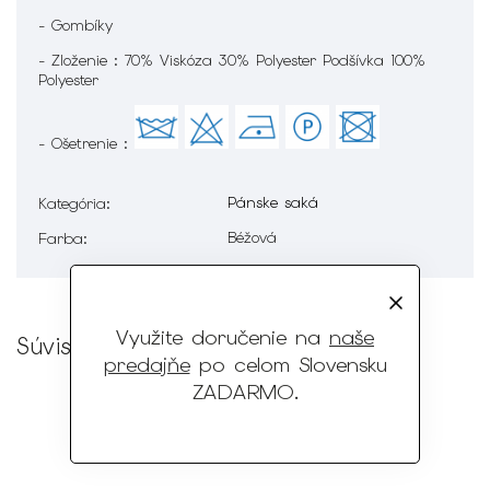
- Gombíky
- Zloženie : 70% Viskóza 30% Polyester Podšívka 100%
Polyester
- Ošetrenie :
Pánske saká
Kategória
:
Béžová
Farba
:
Využite doručenie na
naše
Súvisiaci tovar
predajňe
po celom Slovensku
ZADARMO
.