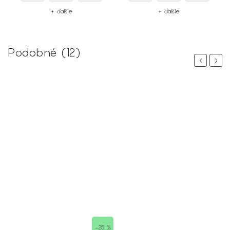
+ ďalšie
+ ďalšie
Podobné (12)
Previous
Next
–25 %