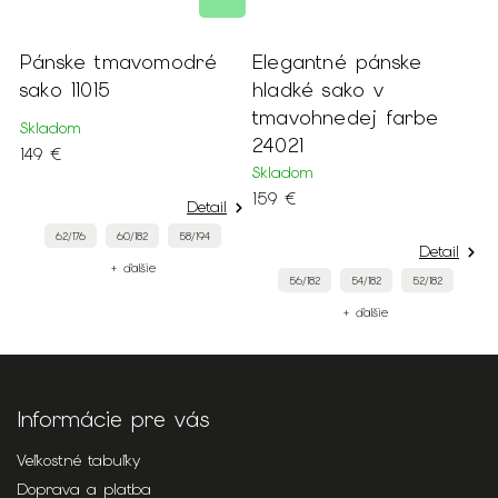
Pánske tmavomodré
Elegantné pánske
P
sako 11015
hladké sako v
t
tmavohnedej farbe
Skladom
S
24021
149 €
1
Skladom
159 €
Detail
62/176
60/182
58/194
Detail
+ ďalšie
56/182
54/182
52/182
+ ďalšie
Informácie pre vás
Veľkostné tabuľky
Doprava a platba