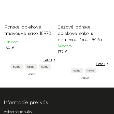
 %
Pánske oblekové
Béžové pánske
P
tmavosivé sako 18970
oblekové sako s
o
prímesou ľanu 18425
Skladom
S
Skladom
139 €
6
139 €
Detail
Detail
60/182
58/182
52/182
52/182
48/182
+ ďalšie
+ ďalšie
Informácie pre vás
Veľkostné tabuľky