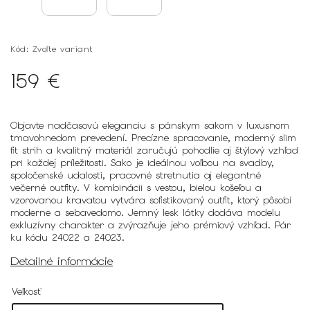
Kód:
Zvoľte variant
159 €
Objavte nadčasovú eleganciu s pánskym sakom v luxusnom
tmavohnedom prevedení. Precízne spracovanie, moderný slim
fit strih a kvalitný materiál zaručujú pohodlie aj štýlový vzhľad
pri každej príležitosti. Sako je ideálnou voľbou na svadby,
spoločenské udalosti, pracovné stretnutia aj elegantné
večerné outfity. V kombinácii s vestou, bielou košeľou a
vzorovanou kravatou vytvára sofistikovaný outfit, ktorý pôsobí
moderne a sebavedomo. Jemný lesk látky dodáva modelu
exkluzívny charakter a zvýrazňuje jeho prémiový vzhľad. Pár
ku kódu 24022 a 24023.
Detailné informácie
Veľkosť