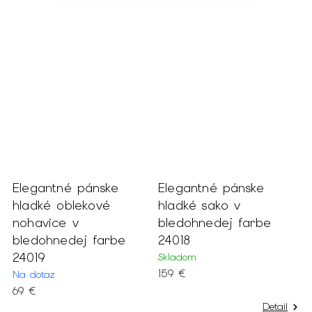
Elegantné pánske
Elegantné pánske
E
hladké oblekové
hladké sako v
h
nohavice v
bledohnedej farbe
t
bledohnedej farbe
24018
2
24019
Skladom
S
159 €
1
Na dotaz
69 €
Detail