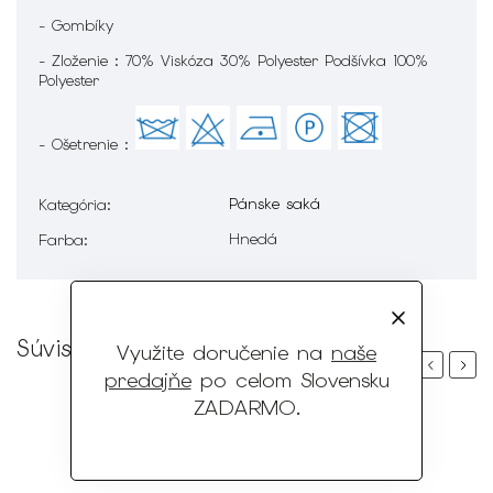
- Gombíky
- Zloženie : 70% Viskóza 30% Polyester Podšívka 100%
Polyester
- Ošetrenie :
Pánske saká
Kategória
:
Hnedá
Farba
:
Súvisiaci tovar
Využite doručenie na
naše
Previous
Next
predajňe
po celom Slovensku
ZADARMO
.