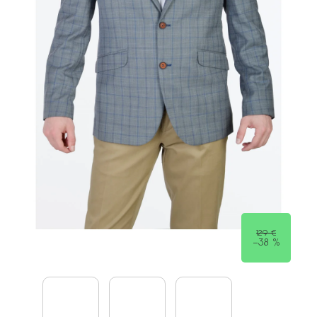
129 €
–38 %