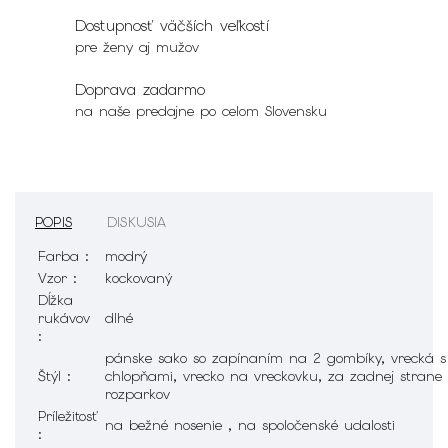
Dostupnosť väčších veľkostí
pre ženy aj mužov
Doprava zadarmo
na naše predajne po celom Slovensku
POPIS
DISKUSIA
Farba :
modrý
Vzor :
kockovaný
Dĺžka
rukávov
dlhé
:
pánske sako so zapínaním na 2 gombíky, vrecká s
Štýl :
chlopňami, vrecko na vreckovku, za zadnej strane
rozparkov
Príležitosť
na bežné nosenie , na spoločenské udalosti
: