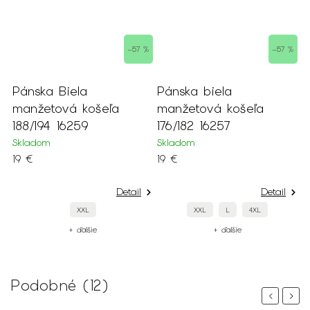
–57 %
–57 %
Pánska Biela
Pánska biela
manžetová košeľa
manžetová košeľa
188/194 16259
176/182 16257
Skladom
Skladom
19 €
19 €
Detail
Detail
XXL
XXL
L
4XL
+ ďalšie
+ ďalšie
Podobné (12)
Previous
Next