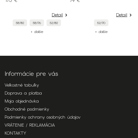
175 €
79 €
7
Detail
Detail
58/182
58/176
52/182
52/170
+ ďalšie
+ ďalšie
Informácie pre vás
Veľkostné tabuľky
Doprava a platba
Moja objednávka
Obchodné podmienky
Podmienky ochrany osobných údajov
VRÁTENIE / REKLAMÁCIA
KONTAKTY