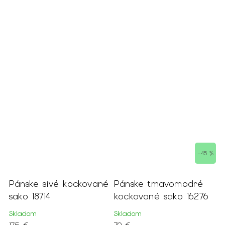
–45 %
Pánske sivé kockované
Pánske tmavomodré
P
sako 18714
kockované sako 16276
k
Skladom
Skladom
S