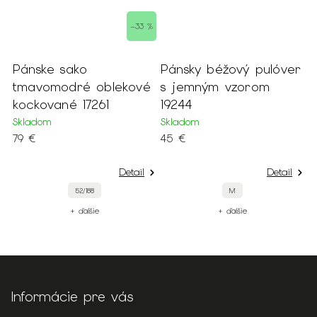
–33 %
s
Pánske sako
Pánsky béžový pulóver
Č
tmavomodré oblekové
s jemným vzorom
p
kockované 17261
19244
S
Skladom
Skladom
5
79 €
45 €
Detail
Detail
52/188
M
+ ďalšie
+ ďalšie
Informácie pre vás