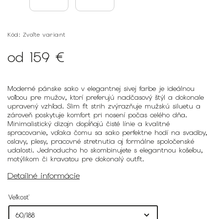
Kód:
Zvoľte variant
od
159 €
Moderné pánske sako v elegantnej sivej farbe je ideálnou
voľbou pre mužov, ktorí preferujú nadčasový štýl a dokonale
upravený vzhľad. Slim fit strih zvýrazňuje mužskú siluetu a
zároveň poskytuje komfort pri nosení počas celého dňa.
Minimalistický dizajn dopĺňajú čisté línie a kvalitné
spracovanie, vďaka čomu sa sako perfektne hodí na svadby,
oslavy, plesy, pracovné stretnutia aj formálne spoločenské
udalosti. Jednoducho ho skombinujete s elegantnou košeľou,
motýlikom či kravatou pre dokonalý outfit.
Detailné informácie
Veľkosť