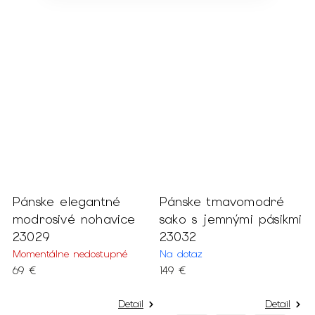
o
Pánske elegantné
Pánske tmavomodré
P
modrosivé nohavice
sako s jemnými pásikmi
t
23029
23032
s
2
Momentálne nedostupné
Na dotaz
69 €
149 €
N
6
Detail
Detail