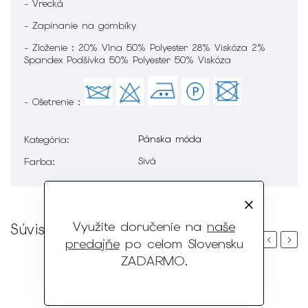
- Vrecká
- Zapínanie na gombíky
- Zloženie : 20% Vlna 50% Polyester 28% Viskóza 2%
Spandex Podšívka 50% Polyester 50% Viskóza
- Ošetrenie :
Pánska móda
Kategória
:
Sivá
Farba
:
Využite doručenie na
naše
Súvisiaci tovar
Previous
Next
predajňe
po celom Slovensku
ZADARMO
.