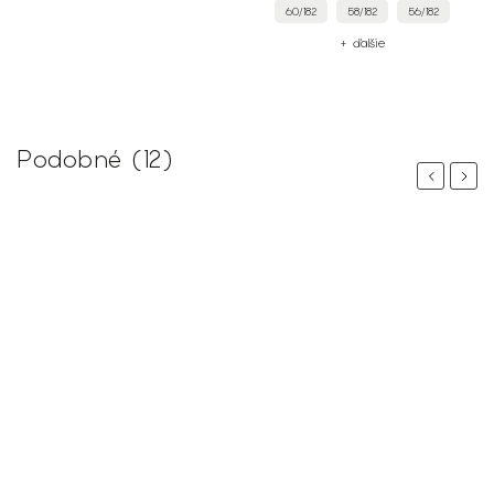
60/182
58/182
56/182
+ ďalšie
Podobné (12)
Previous
Next