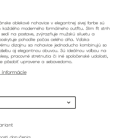
ánske oblekové nohavice v elegantnej sivej farbe sú
každého moderného formálneho outfitu. Slim fit strih
 sedí na postave, zvýrazňuje mužskú siluetu a
poskytuje pohodlie počas celého dňa. Vďaka
ému dizajnu sa nohavice jednoducho kombinujú so
ošeľou aj elegantnou obuvou. Sú ideálnou voľbou na
lesy, pracovné stretnutia či iné spoločenské udalosti,
te pôsobiť upravene a sebavedomo.
é informácie
ariant
osti doručenia