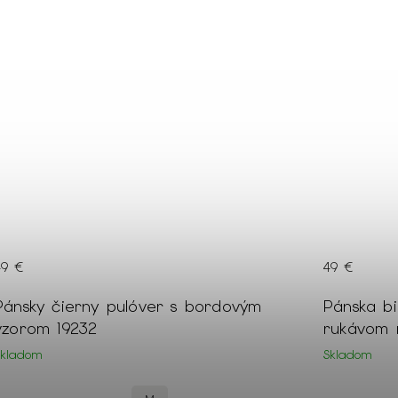
49 €
49 €
Pánsky čierny pulóver s bordovým
Pánska bi
vzorom 19232
rukávom n
Skladom
Skladom