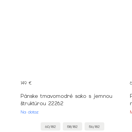
149 €
Pánske tmavomodré sako s jemnou
štruktúrou 22262
Na dotaz
60/182
58/182
56/182