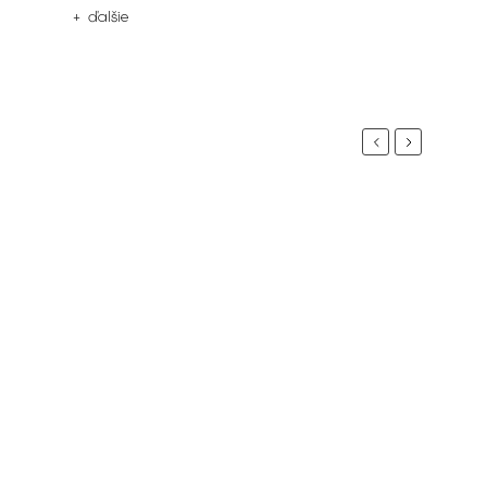
+ ďalšie
Previous
Next