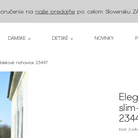
doručenie na
naše predajňe
po celom Slovensku
Z
DÁMSKE
DETSKÉ
NOVINKY
oblekové nohavice 23447
Ele
slim
234
Kód:
Zvoľ