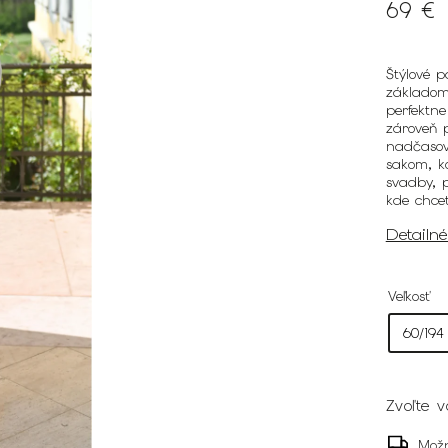
69 €
Štýlové p
základom 
perfektne
zároveň 
nadčasov
sakom, k
svadby, p
kde chce
Detailn
Veľkosť
Zvoľte v
Možn