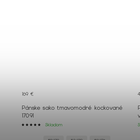
169 €
 s
Pánske sako tmavomodré kockované
17091
Skladom