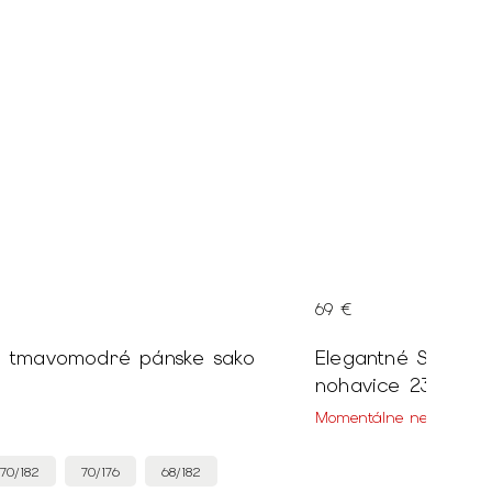
69 €
é tmavomodré pánske sako
Elegantné Slim fi
nohavice 23445
Momentálne nedostupn
70/182
70/176
68/182