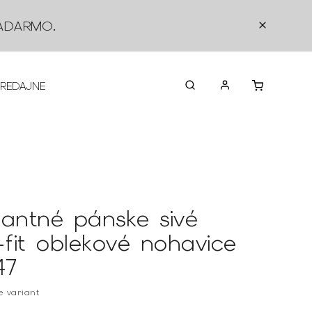
ADARMO
.
PREDAJNE
O NÁS
KONTAKTY
VRÁTEN
gantné pánske sivé
-fit oblekové nohavice
47
te variant