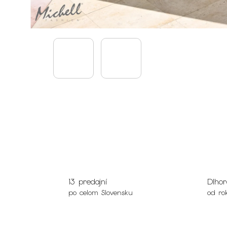
13 predajní
Dlhor
po celom Slovensku
od ro