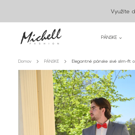
Využite 
PÁNSKE
Domov
/
PÁNSKE
/
Elegantné pánske sivé slim-fit 