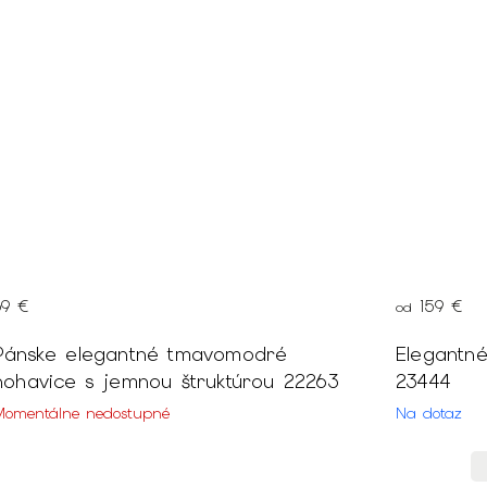
69 €
159 €
od
Pánske elegantné tmavomodré
Elegantn
nohavice s jemnou štruktúrou 22263
23444
Momentálne nedostupné
Na dotaz