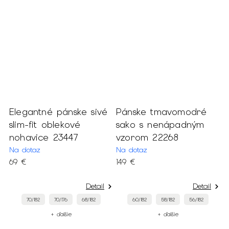
Elegantné pánske sivé
Pánske tmavomodré
P
slim-fit oblekové
sako s nenápadným
n
nohavice 23447
vzorom 22268
n
2
Na dotaz
Na dotaz
69 €
149 €
M
6
Detail
Detail
70/182
70/176
68/182
60/182
58/182
56/182
+ ďalšie
+ ďalšie