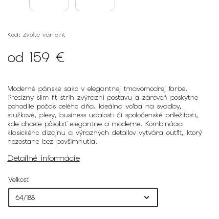
Kód:
Zvoľte variant
od
159 €
Moderné pánske sako v elegantnej tmavomodrej farbe.
Precízny slim fit strih zvýrazní postavu a zároveň poskytne
pohodlie počas celého dňa. Ideálna voľba na svadby,
stužkové, plesy, business udalosti či spoločenské príležitosti,
kde chcete pôsobiť elegantne a moderne. Kombinácia
klasického dizajnu a výrazných detailov vytvára outfit, ktorý
nezostane bez povšimnutia.
Detailné informácie
Veľkosť