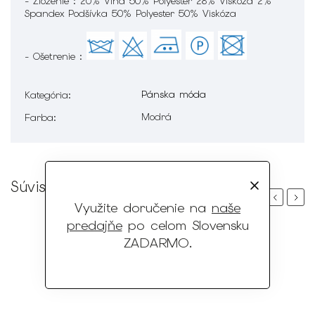
- Zloženie : 20% Vlna 50% Polyester 28% Viskóza 2%
Spandex Podšívka 50% Polyester 50% Viskóza
- Ošetrenie :
Pánska móda
Kategória
:
Modrá
Farba
:
Súvisiaci tovar
Previous
Next
Využite doručenie na
naše
predajňe
po celom Slovensku
ZADARMO
.