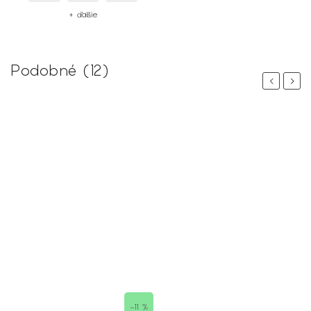
+ ďalšie
Podobné (12)
Previous
Next
–11 %