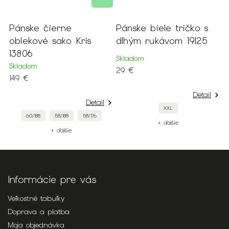
r
Pánske čierne
Pánske biele tričko s
P
oblekové sako Kris
dlhým rukávom 19125
m
13806
s
Skladom
Skladom
S
29 €
149 €
3
Detail
Detail
XXL
60/188
58/188
58/176
+ ďalšie
+ ďalšie
Informácie pre vás
Veľkostné tabuľky
Doprava a platba
Moja objednávka