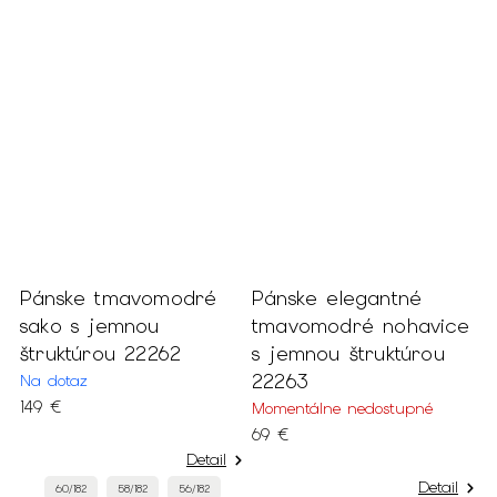
Pánske tmavomodré
Pánske elegantné
E
sako s jemnou
tmavomodré nohavice
p
štruktúrou 22262
s jemnou štruktúrou
N
22263
Na dotaz
o
149 €
Momentálne nedostupné
69 €
Detail
Detail
60/182
58/182
56/182