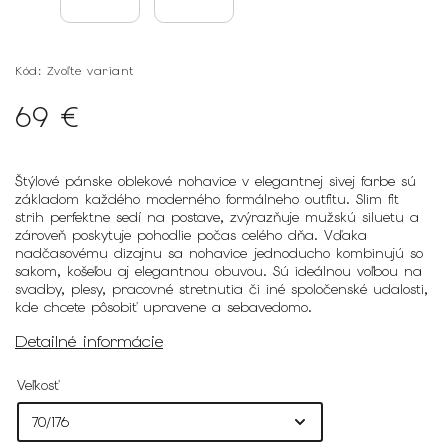
Kód:
Zvoľte variant
69 €
Štýlové pánske oblekové nohavice v elegantnej sivej farbe sú
základom každého moderného formálneho outfitu. Slim fit
strih perfektne sedí na postave, zvýrazňuje mužskú siluetu a
zároveň poskytuje pohodlie počas celého dňa. Vďaka
nadčasovému dizajnu sa nohavice jednoducho kombinujú so
sakom, košeľou aj elegantnou obuvou. Sú ideálnou voľbou na
svadby, plesy, pracovné stretnutia či iné spoločenské udalosti,
kde chcete pôsobiť upravene a sebavedomo.
Detailné informácie
Veľkosť