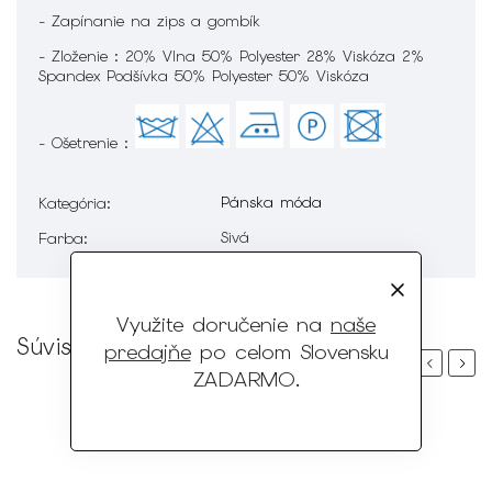
- Zapínanie na zips a gombík
- Zloženie : 20% Vlna 50% Polyester 28% Viskóza 2%
Spandex Podšívka 50% Polyester 50% Viskóza
- Ošetrenie :
Pánska móda
Kategória
:
Sivá
Farba
:
Využite doručenie na
naše
Súvisiaci tovar
predajňe
po celom Slovensku
Previous
Next
ZADARMO
.