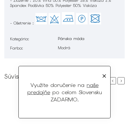
- Zloženie : 20% Vlna 50% Polyester 28% Viskóza 2%
Spandex Podšívka 50% Polyester 50% Viskóza
- Ošetrenie :
Pánska móda
Kategória
:
Modrá
Farba
:
Súvisiaci tovar
Previous
Next
Využite doručenie na
naše
predajňe
po celom Slovensku
ZADARMO
.