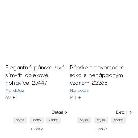
Elegantné pánske sivé
Pánske tmavomodré
P
slim-fit oblekové
sako s nenápadným
n
nohavice 23447
vzorom 22268
n
2
Na dotaz
Na dotaz
69 €
149 €
M
6
Detail
Detail
70/182
70/176
68/182
60/182
58/182
56/182
+ ďalšie
+ ďalšie