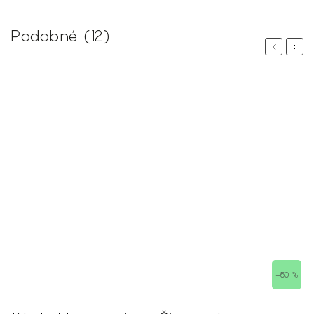
Podobné (12)
Previous
Next
 %
–50 %