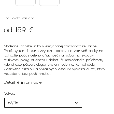
Kód:
Zvoľte variant
od
159 €
Moderné pánske sako v elegantnej tmavomodrej farbe.
Precízny slim fit strih zvýrazní postavu a zároveň poskytne
pohodlie počas celého dňa. Ideálna voľba na svadby,
stužkové, plesy, business udalosti či spoločenské príležitosti,
kde chcete pôsobiť elegantne a moderne. Kombinácia
klasického dizajnu a výrazných detailov vytvára outfit, ktorý
nezostane bez povšimnutia.
Detailné informácie
Veľkosť