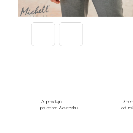
13 predajní
Dlhor
po celom Slovensku
od ro