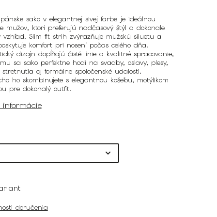
ánske sako v elegantnej sivej farbe je ideálnou
e mužov, ktorí preferujú nadčasový štýl a dokonale
vzhľad. Slim fit strih zvýrazňuje mužskú siluetu a
oskytuje komfort pri nosení počas celého dňa.
tický dizajn dopĺňajú čisté línie a kvalitné spracovanie,
mu sa sako perfektne hodí na svadby, oslavy, plesy,
stretnutia aj formálne spoločenské udalosti.
ho ho skombinujete s elegantnou košeľou, motýlikom
ou pre dokonalý outfit.
é informácie
ariant
osti doručenia