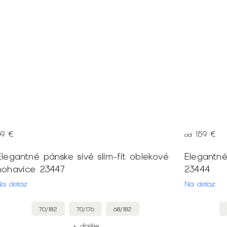
69 €
159 €
od
Elegantné pánske sivé slim-fit oblekové
Elegantn
nohavice 23447
23444
Na dotaz
Na dotaz
70/182
70/176
68/182
+ ďalšie