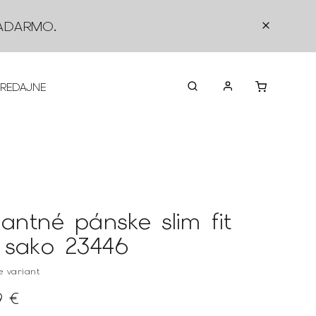
ADARMO
.
PREDAJNE
O NÁS
KONTAKTY
VRÁTEN
gantné pánske slim fit
é sako 23446
te variant
9 €