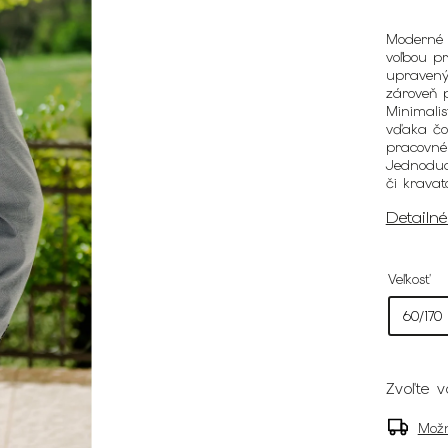
Moderné p
voľbou pr
upravený 
zároveň p
Minimalis
vďaka čo
pracovné 
Jednoduc
či kravat
Detailn
Veľkosť
Zvoľte v
Možn