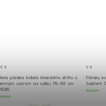
45 €
9 €
Biela pánska košeľa klasického strihu s
Pánsky s
jemným vzorom na výšku 176-182 cm
časťami 1
21585
Skladom
Skladom