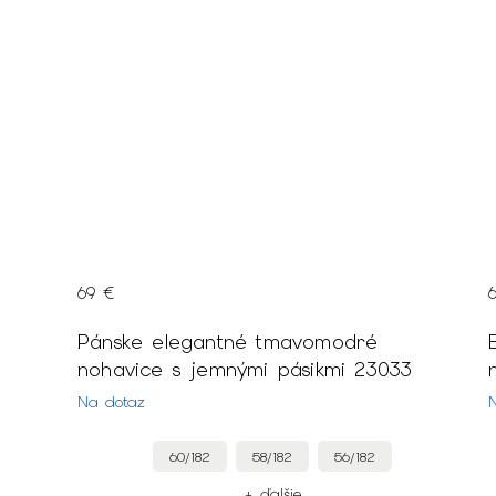
69 €
mi
Pánske elegantné tmavomodré
nohavice s jemnými pásikmi 23033
Na dotaz
60/182
58/182
56/182
+ ďalšie