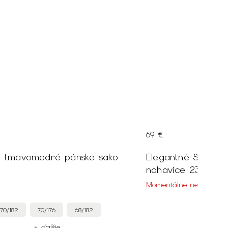
69 €
é tmavomodré pánske sako
Elegantné Slim fi
nohavice 23445
Momentálne nedostupn
70/182
70/176
68/182
+ ďalšie