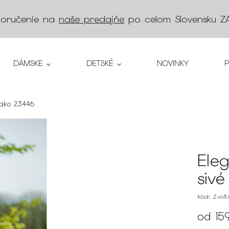
doručenie na
naše predajňe
po celom Slovensku
Z
DÁMSKE
DETSKÉ
NOVINKY
sako 23446
Ele
siv
Kód:
Zvoľ
od
15