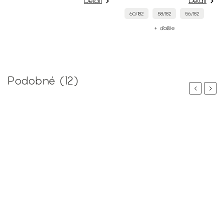
Detail
Detail
60/182
58/182
56/182
+ ďalšie
Podobné (12)
Previous
Next