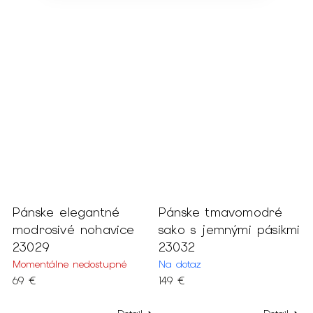
Pánske elegantné
Pánske tmavomodré
P
modrosivé nohavice
sako s jemnými pásikmi
t
23029
23032
s
2
Momentálne nedostupné
Na dotaz
69 €
149 €
N
6