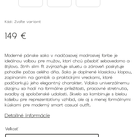
Kód:
Zvoľte variant
149 €
Moderné pánske sako v nadčasovej modrosivej farbe je
ideálnou voľbou pre mužov, ktorí chcú pôsobiť sebavedomo a
štýlovo. Strih slim fit zvýrazňuje siluetu a zároveň poskytuje
pohodlie počas celého dňa. Sako je doplnené klasickou klopou,
zapínaním na gombík a praktickými vreckami, ktoré
podčiarkujú jeho elegantný charakter. Vďaka univerzálnemu
dizajnu sa hodí na formálne príležitosti, pracovné stretnutia,
svadby aj spoločenské udalosti. Skvelo sa kombinuje s bielou
košeľou pre reprezentatívny vzhľad, ale aj s menej formálnymi
kúskami pre moderný smart casual outfit.
Detailné informácie
Veľkosť