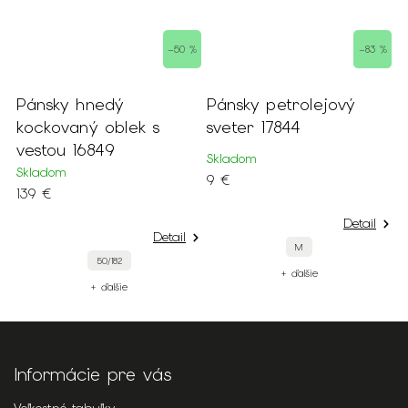
–50 %
–83 %
Pánsky hnedý
Pánsky petrolejový
P
kockovaný oblek s
sveter 17844
m
vestou 16849
č
Skladom
Skladom
S
9 €
139 €
9
Detail
Detail
M
50/182
+ ďalšie
+ ďalšie
Informácie pre vás