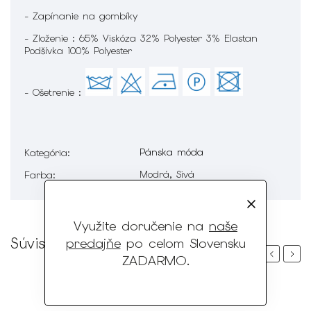
- Zapínanie na gombíky
- Zloženie : 65% Viskóza 32% Polyester 3% Elastan
Podšívka 100% Polyester
- Ošetrenie :
Pánska móda
Kategória
:
Modrá, Sivá
Farba
:
Využite doručenie na
naše
Súvisiaci tovar
predajňe
po celom Slovensku
Previous
Next
ZADARMO
.