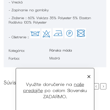
- Vrecká
- Zapínanie na gombíky
- Zloženie : 60% Viskóza 35% Polyester 5% Elastan
Podšívka 100% Polyester
- Ošetrenie :
Pánska móda
Kategória
:
Modrá
Farba
:
Súvisiaci tovar
Využite doručenie na
naše
Previous
Next
predajňe
po celom Slovensku
ZADARMO
.