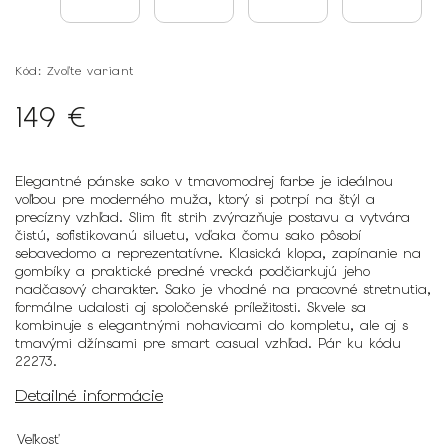
Kód:
Zvoľte variant
149 €
Elegantné pánske sako v tmavomodrej farbe je ideálnou
voľbou pre moderného muža, ktorý si potrpí na štýl a
precízny vzhľad. Slim fit strih zvýrazňuje postavu a vytvára
čistú, sofistikovanú siluetu, vďaka čomu sako pôsobí
sebavedomo a reprezentatívne. Klasická klopa, zapínanie na
gombíky a praktické predné vrecká podčiarkujú jeho
nadčasový charakter. Sako je vhodné na pracovné stretnutia,
formálne udalosti aj spoločenské príležitosti. Skvele sa
kombinuje s elegantnými nohavicami do kompletu, ale aj s
tmavými džínsami pre smart casual vzhľad. Pár ku kódu
22273.
Detailné informácie
Veľkosť