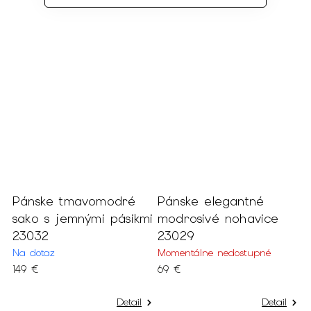
Pánske tmavomodré
Pánske elegantné
E
e
sako s jemnými pásikmi
modrosivé nohavice
v
23032
23029
2
Na dotaz
Momentálne nedostupné
N
149 €
69 €
1
Detail
Detail