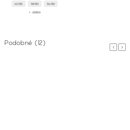
60/182
58/182
56/182
+ ďalšie
Podobné (12)
Previous
Next