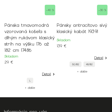
 %
–40 %
–30 %
Pánska tmavomodrá
Pánsky antracitovo sivý
P
vzorovaná košeľa s
klasický kabát 19391
o
dlhým rukávom klasický
1
Skladom
strih na výšku 176 až
S
139 €
182 cm 17486
1
Skladom
Detail
29 €
50/182
48/182
+ ďalšie
Detail
L
+ ďalšie
Informácie pre vás