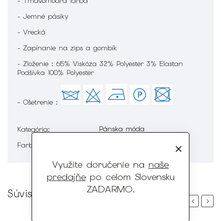
- Tmavomodrá farba
- Jemné pásiky
- Vrecká
- Zapínanie na zips a gombík
- Zloženie : 65% Viskóza 32% Polyester 3% Elastan
Podšívka 100% Polyester
- Ošetrenie :
Pánska móda
Kategória
:
Modrá
Farba
:
Využite doručenie na
naše
predajňe
po celom Slovensku
ZADARMO
.
Súvisiaci tovar
Previous
Next