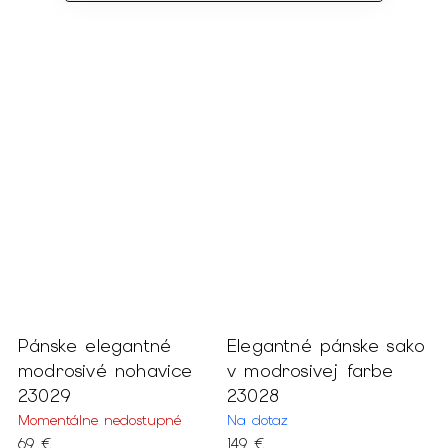
Pánske elegantné
Elegantné pánske sako
P
mi
modrosivé nohavice
v modrosivej farbe
t
23029
23028
2
Momentálne nedostupné
Na dotaz
N
69 €
149 €
1