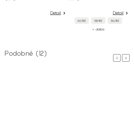
Detail
Detail
60/182
58/182
56/182
+ ďalšie
Podobné (12)
Previous
Next