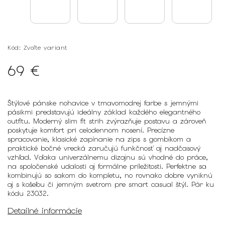
Kód:
Zvoľte variant
69 €
Štýlové pánske nohavice v tmavomodrej farbe s jemnými
pásikmi predstavujú ideálny základ každého elegantného
outfitu. Moderný slim fit strih zvýrazňuje postavu a zároveň
poskytuje komfort pri celodennom nosení. Precízne
spracovanie, klasické zapínanie na zips s gombíkom a
praktické bočné vrecká zaručujú funkčnosť aj nadčasový
vzhľad. Vďaka univerzálnemu dizajnu sú vhodné do práce,
na spoločenské udalosti aj formálne príležitosti. Perfektne sa
kombinujú so sakom do kompletu, no rovnako dobre vyniknú
aj s košeľou či jemným svetrom pre smart casual štýl. Pár ku
kódu 23032.
Detailné informácie