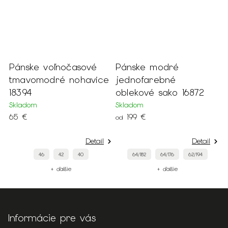
Pánske voľnočasové
Pánske modré
P
tmavomodré nohavice
jednofarebné
t
18394
oblekové sako 16872
s
Skladom
Skladom
S
65 €
199 €
9
od
Detail
Detail
46
42
40
64/182
64/176
62/194
+ ďalšie
+ ďalšie
Informácie pre vás