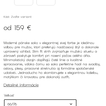
Kód:
Zvoľte variant
od
159 €
Moderné pánske sako v elegantnej sivej farbe je ideálnou
voľbou pre mužov, ktorí preferujú nadčasový štýl a dokonale
upravený vzhľad. Slim fit strih zvýrazňuje mužskú siluetu a
zároveň poskytuje komfort pri nosení počas celého dňa.
Minimalistický dizajn dopĺňajú čisté línie a kvalitné
spracovanie, vďaka čomu sa sako perfektne hodí na svadby,
oslavy, plesy, pracovné stretnutia aj formálne spoločenské
udalosti. Jednoducho ho skombinujete s elegantnou košeľou,
motýlikom či kravatou pre dokonalý outfit.
Detailné informácie
Veľkosť