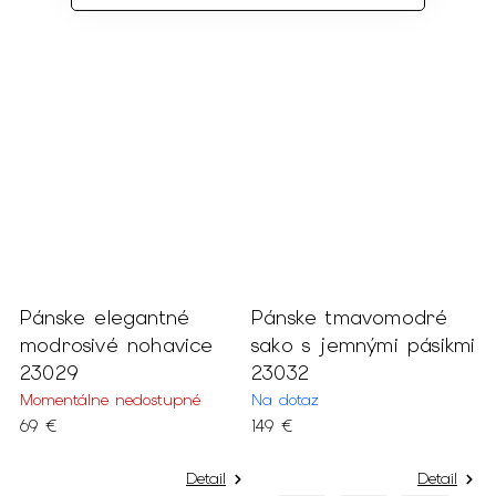
o
Pánske elegantné
Pánske tmavomodré
P
modrosivé nohavice
sako s jemnými pásikmi
t
23029
23032
s
2
Momentálne nedostupné
Na dotaz
69 €
149 €
N
6
Detail
Detail