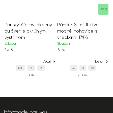
 %
–70 %
Pánsky čierny pletený
Pánske Slim fit sivo-
P
pulóver s okrúhlym
modré nohavice s
k
výstrihom
vreckami 17416
v
Skladom
Skladom
S
45 €
19 €
1
Detail
Detail
XXL
XL
M
36
31
30
+ ďalšie
+ ďalšie
Informácie pre vás