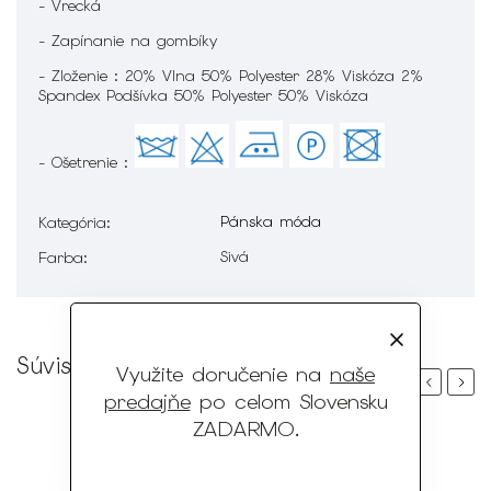
- Vrecká
- Zapínanie na gombíky
- Zloženie : 20% Vlna 50% Polyester 28% Viskóza 2%
Spandex Podšívka 50% Polyester 50% Viskóza
- Ošetrenie :
Pánska móda
Kategória
:
Sivá
Farba
:
Súvisiaci tovar
Využite doručenie na
naše
Previous
Next
predajňe
po celom Slovensku
ZADARMO
.