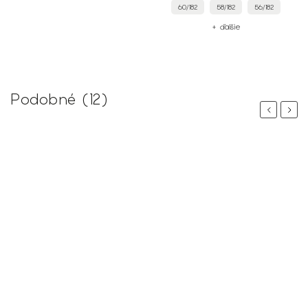
60/182
58/182
56/182
+ ďalšie
Podobné (12)
Previous
Next