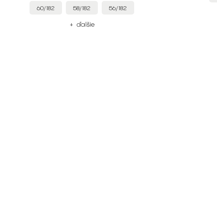
60/182
58/182
56/182
+ ďalšie