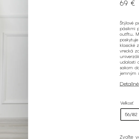
69 €
Štýlové 
pásikmi 
outfitu. 
poskytuje
klasické
vrecká z
univerzá
udalosti 
sakom do
jemným s
Detailn
Veľkosť
Zvoľte v