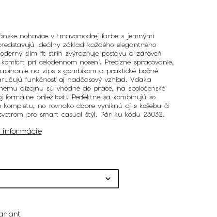
pánske nohavice v tmavomodrej farbe s jemnými
predstavujú ideálny základ každého elegantného
Moderný slim fit strih zvýrazňuje postavu a zároveň
 komfort pri celodennom nosení. Precízne spracovanie,
 zapínanie na zips s gombíkom a praktické bočné
aručujú funkčnosť aj nadčasový vzhľad. Vďaka
lnemu dizajnu sú vhodné do práce, na spoločenské
aj formálne príležitosti. Perfektne sa kombinujú so
 kompletu, no rovnako dobre vyniknú aj s košeľou či
vetrom pre smart casual štýl. Pár ku kódu 23032.
é informácie
ariant