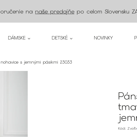
doručenie na
naše predajňe
po celom Slovensku
Z
DÁMSKE
DETSKÉ
NOVINKY
nohavice s jemnými pásikmi 23033
Pán
tma
jem
Kód:
Zvoľ