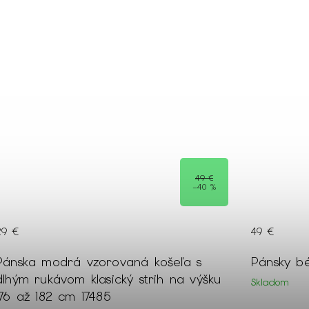
49 €
–40 %
29 €
49 €
Pánska modrá vzorovaná košeľa s
Pánsky b
dlhým rukávom klasický strih na výšku
Skladom
176 až 182 cm 17485