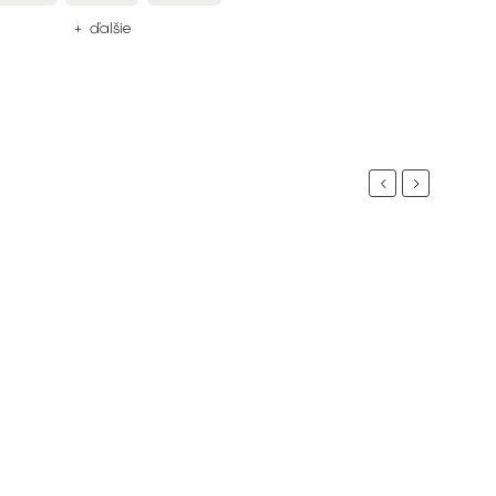
+ ďalšie
Previous
Next