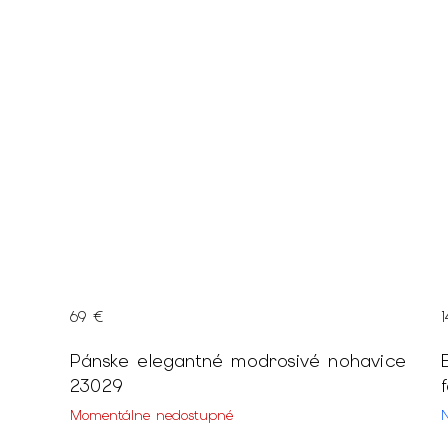
69 €
mi
Pánske elegantné modrosivé nohavice
23029
Momentálne nedostupné