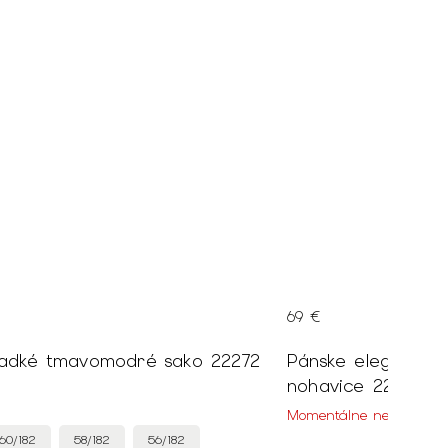
69 €
Pánske hladké tmavomodré sako 22272
Pánske elegantné
nohavice 22273
Momentálne nedostupn
60/182
58/182
56/182