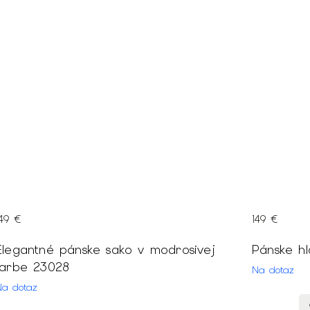
149 €
149 €
Elegantné pánske sako v modrosivej
farbe 23028
Na dotaz
Na dotaz