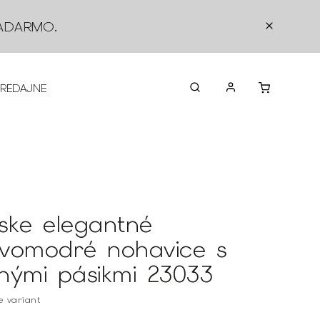
ADARMO
.
PREDAJNE
O NÁS
KONTAKTY
VRÁTEN
ske elegantné
vomodré nohavice s
nými pásikmi 23033
te variant