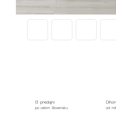
13 predajní
Dlhor
po celom Slovensku
od ro