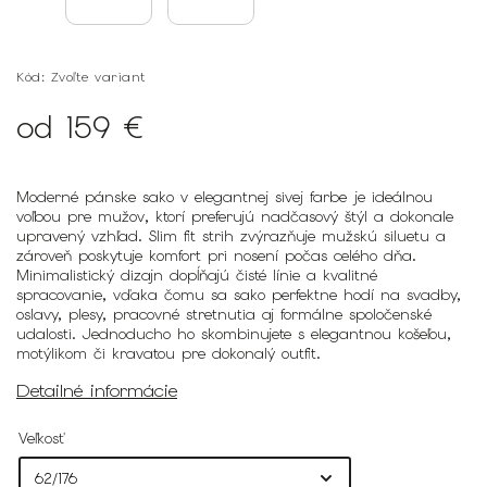
Kód:
Zvoľte variant
od
159 €
Moderné pánske sako v elegantnej sivej farbe je ideálnou
voľbou pre mužov, ktorí preferujú nadčasový štýl a dokonale
upravený vzhľad. Slim fit strih zvýrazňuje mužskú siluetu a
zároveň poskytuje komfort pri nosení počas celého dňa.
Minimalistický dizajn dopĺňajú čisté línie a kvalitné
spracovanie, vďaka čomu sa sako perfektne hodí na svadby,
oslavy, plesy, pracovné stretnutia aj formálne spoločenské
udalosti. Jednoducho ho skombinujete s elegantnou košeľou,
motýlikom či kravatou pre dokonalý outfit.
Detailné informácie
Veľkosť