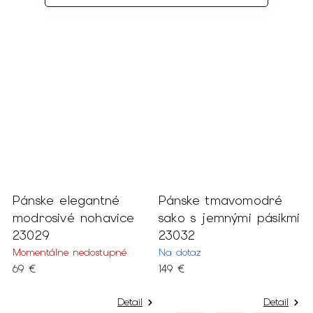
o
Pánske elegantné
Pánske tmavomodré
P
modrosivé nohavice
sako s jemnými pásikmi
t
23029
23032
s
2
Momentálne nedostupné
Na dotaz
69 €
149 €
N
6
Detail
Detail