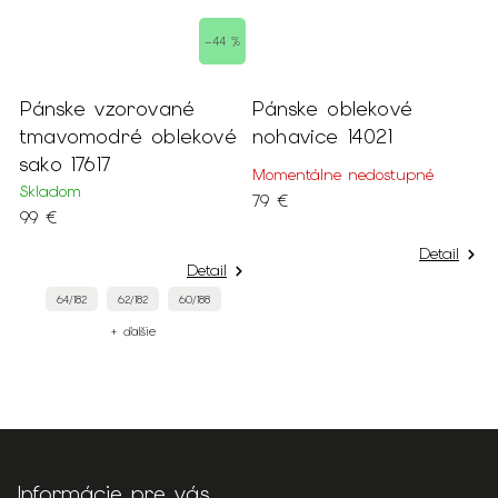
–44 %
Pánske vzorované
Pánske oblekové
P
tmavomodré oblekové
nohavice 14021
ľ
sako 17617
Momentálne nedostupné
S
Skladom
79 €
1
99 €
Detail
Detail
64/182
62/182
60/188
+ ďalšie
Informácie pre vás