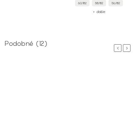
60/182
58/182
56/182
+ ďalšie
Podobné (12)
Previous
Next