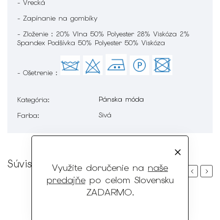
- Vrecká
- Zapínanie na gombíky
- Zloženie : 20% Vlna 50% Polyester 28% Viskóza 2%
Spandex Podšívka 50% Polyester 50% Viskóza
- Ošetrenie :
Pánska móda
Kategória
:
Sivá
Farba
:
Súvisiaci tovar
Využite doručenie na
naše
Previous
Next
predajňe
po celom Slovensku
ZADARMO
.