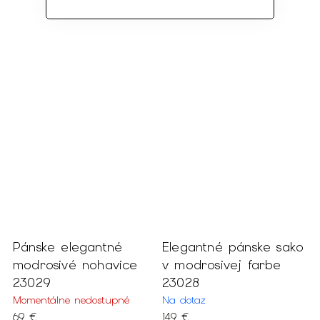
Pánske elegantné
Elegantné pánske sako
P
mi
modrosivé nohavice
v modrosivej farbe
t
23029
23028
2
Momentálne nedostupné
Na dotaz
N
69 €
149 €
1