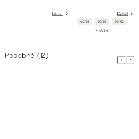
Detail
Detail
60/182
58/182
56/182
+ ďalšie
Podobné (12)
Previous
Next