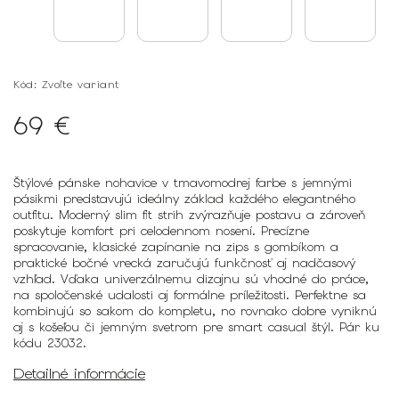
Kód:
Zvoľte variant
69 €
Štýlové pánske nohavice v tmavomodrej farbe s jemnými
pásikmi predstavujú ideálny základ každého elegantného
outfitu. Moderný slim fit strih zvýrazňuje postavu a zároveň
poskytuje komfort pri celodennom nosení. Precízne
spracovanie, klasické zapínanie na zips s gombíkom a
praktické bočné vrecká zaručujú funkčnosť aj nadčasový
vzhľad. Vďaka univerzálnemu dizajnu sú vhodné do práce,
na spoločenské udalosti aj formálne príležitosti. Perfektne sa
kombinujú so sakom do kompletu, no rovnako dobre vyniknú
aj s košeľou či jemným svetrom pre smart casual štýl. Pár ku
kódu 23032.
Detailné informácie