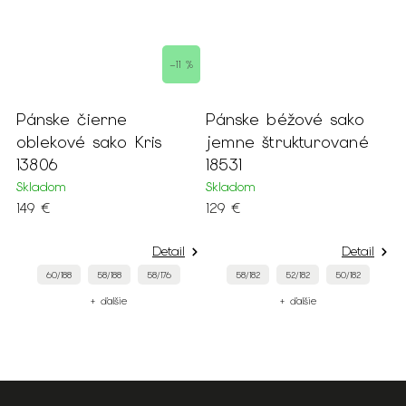
–11 %
Pánske čierne
Pánske béžové sako
P
oblekové sako Kris
jemne štrukturované
d
13806
18531
S
Skladom
Skladom
2
149 €
129 €
Detail
Detail
60/188
58/188
58/176
58/182
52/182
50/182
+ ďalšie
+ ďalšie