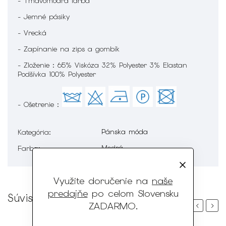
- Tmavomodrá farba
- Jemné pásiky
- Vrecká
- Zapínanie na zips a gombík
- Zloženie : 65% Viskóza 32% Polyester 3% Elastan
Podšívka 100% Polyester
- Ošetrenie :
Pánska móda
Kategória
:
Modrá
Farba
:
Využite doručenie na
naše
predajňe
po celom Slovensku
Súvisiaci tovar
ZADARMO
.
Previous
Next