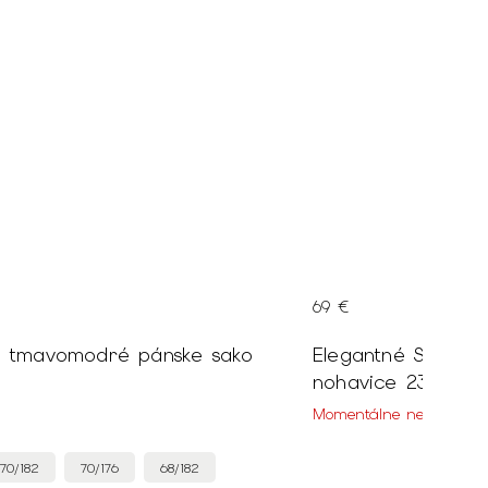
69 €
é tmavomodré pánske sako
Elegantné Slim fi
nohavice 23445
Momentálne nedostupn
70/182
70/176
68/182