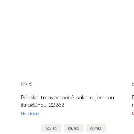
149 €
Pánske tmavomodré sako s jemnou
štruktúrou 22262
Na dotaz
60/182
58/182
56/182