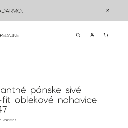
ADARMO
.
PREDAJNE
O NÁS
KONTAKTY
VRÁTEN
gantné pánske sivé
-fit oblekové nohavice
47
te variant