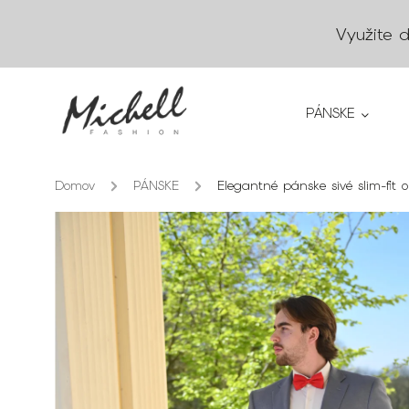
Využite 
PÁNSKE
Domov
/
PÁNSKE
/
Elegantné pánske sivé slim-fit 