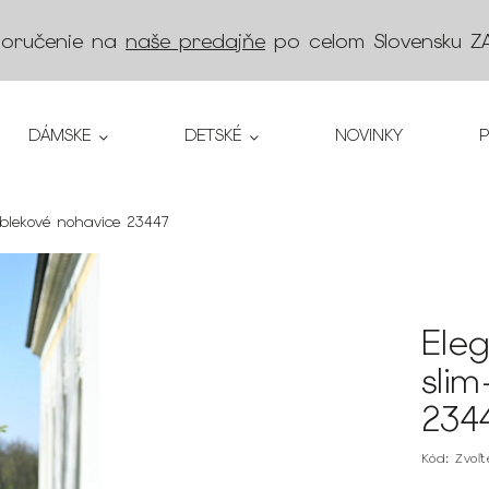
doručenie na
naše predajňe
po celom Slovensku
Z
DÁMSKE
DETSKÉ
NOVINKY
oblekové nohavice 23447
Ele
slim
234
Kód:
Zvoľ