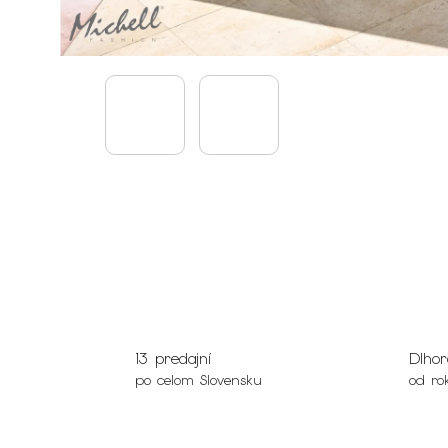
13 predajní
Dlhor
po celom Slovensku
od ro