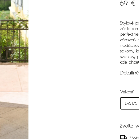
69 €
Štýlové p
základom 
perfektne
zároveň 
nadčasov
sakom, k
svadby, p
kde chce
Detailn
Veľkosť
Zvoľte v
Možn