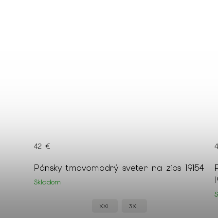
42 €
nou
Pánsky tmavomodrý sveter na zips 19154
Skladom
XXL
3XL