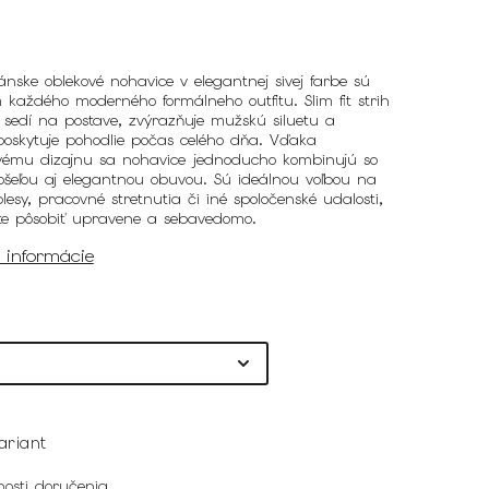
ánske oblekové nohavice v elegantnej sivej farbe sú
každého moderného formálneho outfitu. Slim fit strih
 sedí na postave, zvýrazňuje mužskú siluetu a
poskytuje pohodlie počas celého dňa. Vďaka
ému dizajnu sa nohavice jednoducho kombinujú so
ošeľou aj elegantnou obuvou. Sú ideálnou voľbou na
lesy, pracovné stretnutia či iné spoločenské udalosti,
te pôsobiť upravene a sebavedomo.
é informácie
ariant
osti doručenia