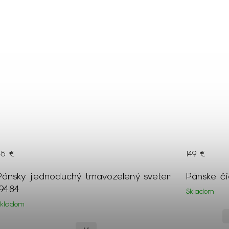
45 €
149 €
Pánsky jednoduchý tmavozelený sveter
Pánske či
19484
Skladom
Skladom