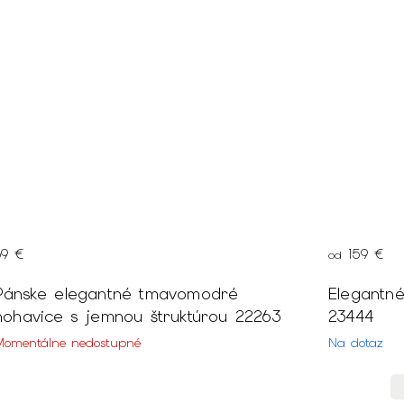
69 €
159 €
od
Pánske elegantné tmavomodré
Elegantn
nohavice s jemnou štruktúrou 22263
23444
Momentálne nedostupné
Na dotaz