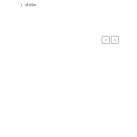
+ ďalšie
Previous
Next