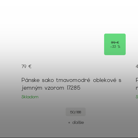
119 €
–33 %
79 €
lóver
Pánske sako tmavomodré oblekové s
jemným vzorom 17285
Skladom
50/188
+ ďalšie