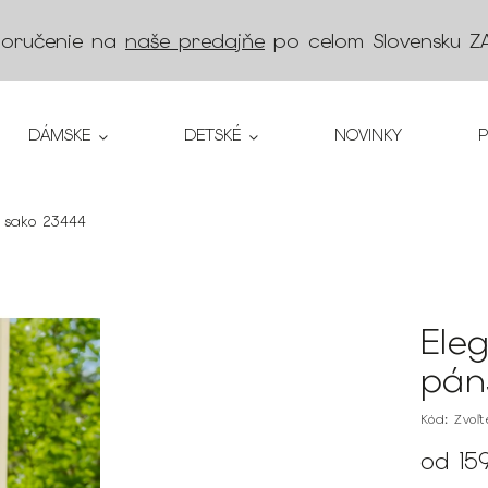
doručenie na
naše predajňe
po celom Slovensku
Z
DÁMSKE
DETSKÉ
NOVINKY
 sako 23444
Ele
pán
Kód:
Zvoľ
od
15