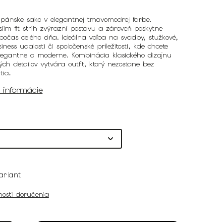
pánske sako v elegantnej tmavomodrej farbe.
slim fit strih zvýrazní postavu a zároveň poskytne
počas celého dňa. Ideálna voľba na svadby, stužkové,
siness udalosti či spoločenské príležitosti, kde chcete
elegantne a moderne. Kombinácia klasického dizajnu
ch detailov vytvára outfit, ktorý nezostane bez
tia.
é informácie
ariant
osti doručenia