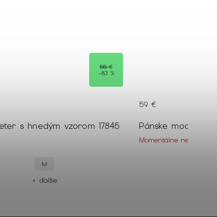
55 €
–83 %
59 €
veter s hnedým vzorom 17845
Momentálne nedostupn
M
+ ďalšie