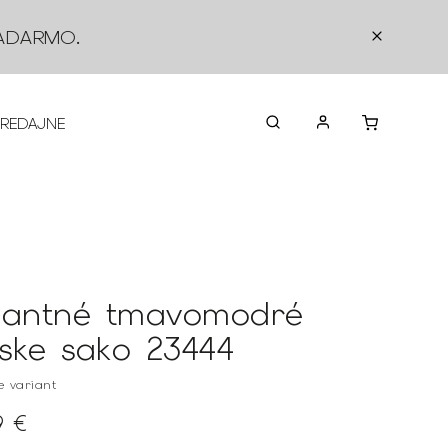
ADARMO
.
PREDAJNE
O NÁS
KONTAKTY
VRÁTEN
gantné tmavomodré
ske sako 23444
te variant
9 €