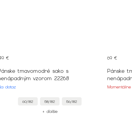
149 €
69 €
Pánske tmavomodré sako s
Pánske t
nenápadným vzorom 22268
nenápad
Na dotaz
Momentálne
60/182
58/182
56/182
+ ďalšie