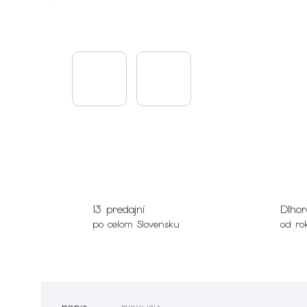
13 predajní
Dlhor
po celom Slovensku
od ro