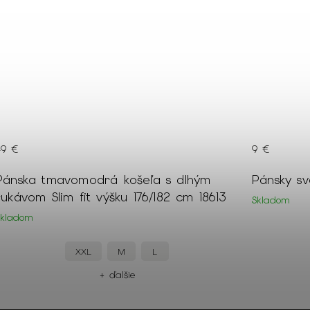
49 €
9 €
Pánska tmavomodrá košeľa s dlhým
Pánsky s
rukávom Slim fit výšku 176/182 cm 18613
Skladom
Skladom
XXL
M
L
+ ďalšie