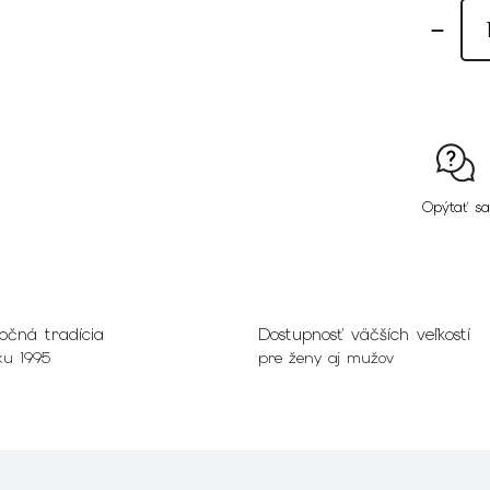
Opýtať sa
očná tradícia
Dostupnosť väčších veľkostí
ku 1995
pre ženy aj mužov