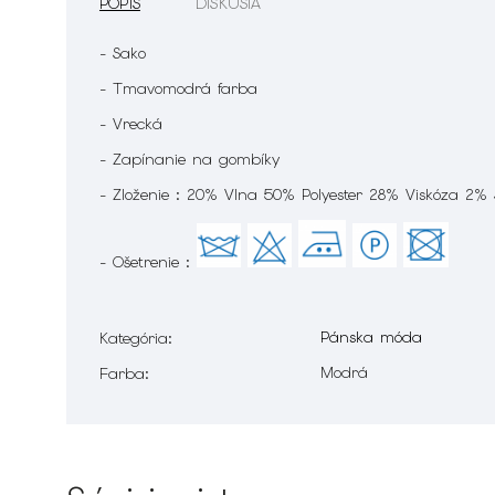
POPIS
DISKUSIA
- Sako
- Tmavomodrá farba
- Vrecká
- Zapínanie na gombíky
- Zloženie : 20% Vlna 50% Polyester 28% Viskóza 2%
- Ošetrenie :
Pánska móda
Kategória
:
Modrá
Farba
: