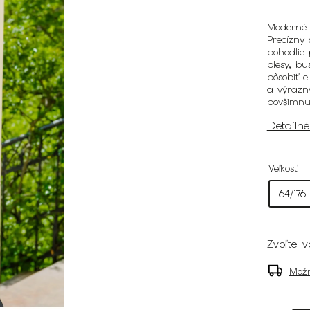
Moderné 
Precízny 
pohodlie 
plesy, bu
pôsobiť 
a výrazný
povšimnu
Detailn
Veľkosť
Zvoľte v
Možn