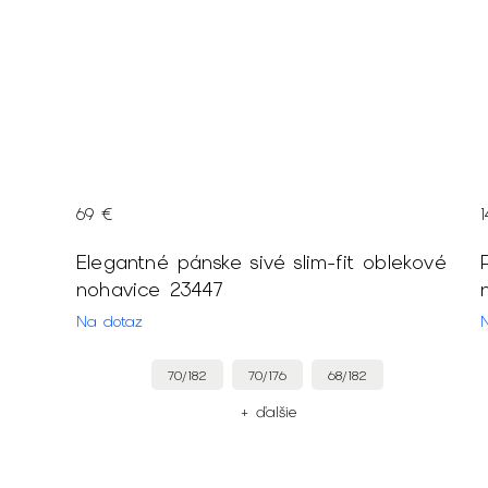
69 €
Elegantné pánske sivé slim-fit oblekové
nohavice 23447
Na dotaz
70/182
70/176
68/182
+ ďalšie