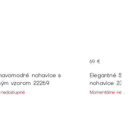
69 €
mavomodré nohavice s
Elegantné Slim fi
ným vzorom 22269
nohavice 23445
 nedostupné
Momentálne nedostupn