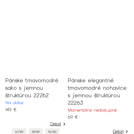
Pánske tmavomodré
Pánske elegantné
E
sako s jemnou
tmavomodré nohavice
p
štruktúrou 22262
s jemnou štruktúrou
N
22263
Na dotaz
o
149 €
Momentálne nedostupné
69 €
Detail
Detail
60/182
58/182
56/182