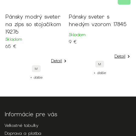
Pánsky modrý sveter
Pánsky sveter s
P
na zips so stojačikom
hnedým vzorom 17845
t
19276
s
Skladom
Skladom
S
9 €
65 €
9
Detail
Detail
M
M
+ ďalšie
+ ďalšie
Informácie pre vás
Veľkostné tabuľky
Doprava a platba