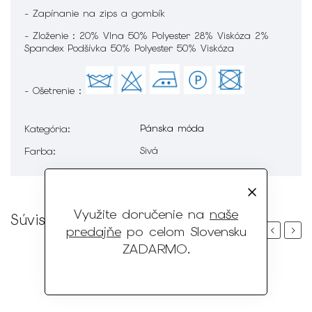
- Zapínanie na zips a gombík
- Zloženie : 20% Vlna 50% Polyester 28% Viskóza 2%
Spandex Podšívka 50% Polyester 50% Viskóza
- Ošetrenie :
Pánska móda
Kategória
:
Sivá
Farba
:
Využite doručenie na
naše
Súvisiaci tovar
predajňe
po celom Slovensku
Previous
Next
ZADARMO
.