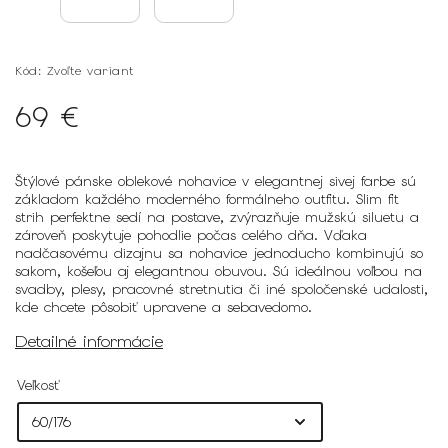
Kód:
Zvoľte variant
69 €
Štýlové pánske oblekové nohavice v elegantnej sivej farbe sú
základom každého moderného formálneho outfitu. Slim fit
strih perfektne sedí na postave, zvýrazňuje mužskú siluetu a
zároveň poskytuje pohodlie počas celého dňa. Vďaka
nadčasovému dizajnu sa nohavice jednoducho kombinujú so
sakom, košeľou aj elegantnou obuvou. Sú ideálnou voľbou na
svadby, plesy, pracovné stretnutia či iné spoločenské udalosti,
kde chcete pôsobiť upravene a sebavedomo.
Detailné informácie
Veľkosť