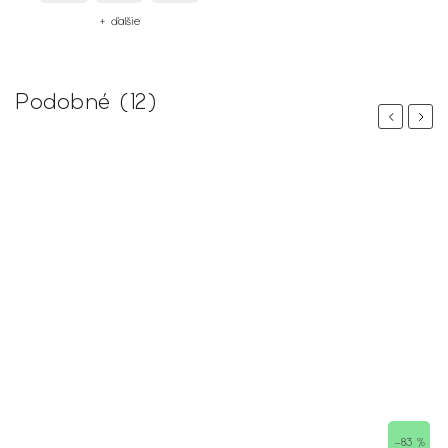
+ ďalšie
Podobné (12)
Previous
Next
 %
–83 %