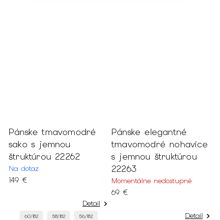
Pánske tmavomodré
Pánske elegantné
E
sako s jemnou
tmavomodré nohavice
p
štruktúrou 22262
s jemnou štruktúrou
N
22263
Na dotaz
o
149 €
Momentálne nedostupné
69 €
Detail
Detail
60/182
58/182
56/182