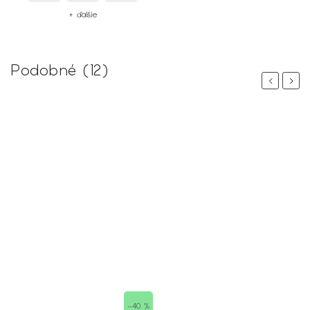
+ ďalšie
Podobné (12)
Previous
Next
–40 %