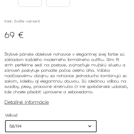
Kód:
Zvoľte variant
69 €
Štýlové pánske oblekové nohavice v elegantnej sivej farbe sú
základom každého moderného formálneho outfitu. Slim fit
strih perfektne sedí na postave, zvýrazňuje mužskú siluetu a
zároveň poskytuje pohodlie počas celého dňa. Vďaka
nadčasovému dizajnu sa nohavice jednoducho kombinujú so
sakom, košeľou aj elegantnou obuvou. Sú ideálnou voľbou na
svadby, plesy, pracovné stretnutia či iné spoločenské udalosti,
kde chcete pôsobiť upravene a sebavedomo.
Detailné informácie
Veľkosť