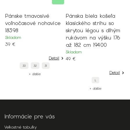
Pánske tmavosivé
Pánska biela košeľa
P
hu
voľnočasové nohavice
klasického strihu so
s
m
18398
skrytou légou s dlhým
1
rukávom na výšku 176
Skladom
S
39 €
až 182 cm 19400
4
Skladom
Detail
49 €
33
32
31
Detail
+ ďalšie
L
+ ďalšie
Informácie pre vás
Veľkostné tabuľky