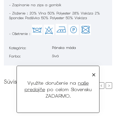
- Zapínanie na zips a gombík
- Zloženie : 20% Vlna 50% Polyester 28% Viskóza 2%
Spandex Podšívka 50% Polyester 50% Viskóza
- Ošetrenie :
Pánska móda
Kategória
:
Sivá
Farba
:
Súvisiaci tovar
Využite doručenie na
naše
Previous
Next
predajňe
po celom Slovensku
ZADARMO
.