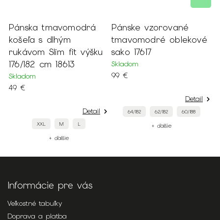
Pánska tmavomodrá
Pánske vzorované
P
košeľa s dlhým
tmavomodré oblekové
o
rukávom Slim fit výšku
sako 17617
j
176/182 cm 18613
1
Skladom
99 €
Skladom
S
49 €
7
Detail
Detail
64/182
62/182
60/188
XXL
M
L
+ ďalšie
+ ďalšie
Informácie pre vás
Veľkostné tabuľky
Doprava a platba