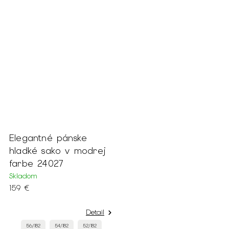
Elegantné pánske
hladké sako v modrej
farbe 24027
Skladom
159 €
Detail
56/182
54/182
52/182