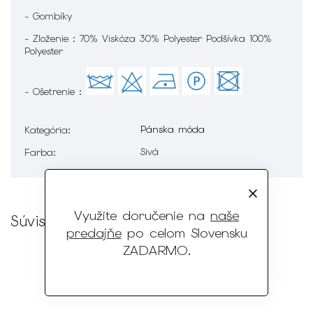
- Gombíky
- Zloženie : 70% Viskóza 30% Polyester Podšívka 100%
Polyester
- Ošetrenie :
Pánska móda
Kategória
:
Sivá
Farba
:
Využite doručenie na
naše
Súvisiaci tovar
predajňe
po celom Slovensku
ZADARMO
.