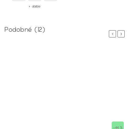
+ ďalšie
Podobné (12)
Previous
Next
–44 %