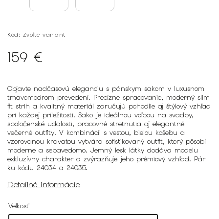
Kód:
Zvoľte variant
159 €
Objavte nadčasovú eleganciu s pánskym sakom v luxusnom
tmavomodrom prevedení. Precízne spracovanie, moderný slim
fit strih a kvalitný materiál zaručujú pohodlie aj štýlový vzhľad
pri každej príležitosti. Sako je ideálnou voľbou na svadby,
spoločenské udalosti, pracovné stretnutia aj elegantné
večerné outfity. V kombinácii s vestou, bielou košeľou a
vzorovanou kravatou vytvára sofistikovaný outfit, ktorý pôsobí
moderne a sebavedomo. Jemný lesk látky dodáva modelu
exkluzívny charakter a zvýrazňuje jeho prémiový vzhľad. Pár
ku kódu 24034 a 24035.
Detailné informácie
Veľkosť