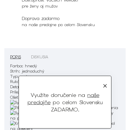
pre ženy aj mužov
Doprava zadarmo
na naše predajne po celom Slovensku
POPIS
DISKUSIA
Farba:
hnedý
Strih:
jednoduchý
Typ:
svetre
Rukáv:
dlhý rukáv
Detaily:
oblieka sa cez hlavu, jemný V výstrih
Príležitosť:
na všedný deň
Využite doručenie na
naše
Ošetrenie :
predajňe
po celom Slovensku
ZADARMO
.