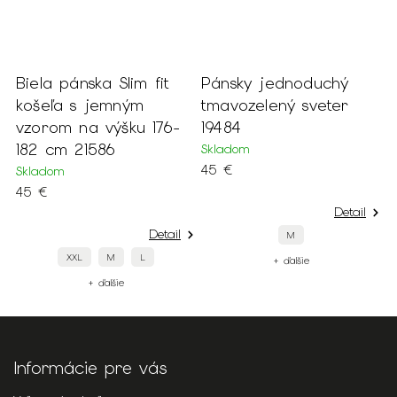
t
Pánsky jednoduchý
Pánsky čierny pletený
tmavozelený sveter
pulóver s okrúhlym
6-
19484
výstrihom
Skladom
Skladom
45 €
45 €
Detail
Detail
ail
M
XXL
XL
M
+ ďalšie
+ ďalšie
Informácie pre vás