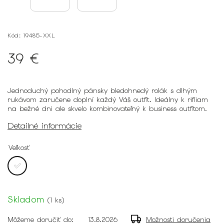
Kód:
19485-XXL
39 €
Jednoduchý pohodlný pánsky bledohnedý rolák s dlhým
rukávom zaručene doplní každý Váš outfit. Ideálny k rifliam
na bežné dni ale skvelo kombinovateľný k business outfitom.
Detailné informácie
Veľkosť
Skladom
(
1 ks
)
Môžeme doručiť do:
13.8.2026
Možnosti doručenia