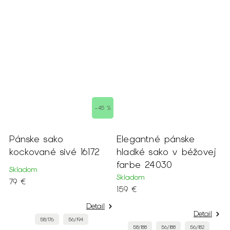
 %
–45 %
Pánske sako
Elegantné pánske
P
kockované sivé 16172
hladké sako v béžovej
č
farbe 24030
Skladom
S
Skladom
79 €
5
159 €
Detail
Detail
58/176
56/194
58/188
56/188
56/182