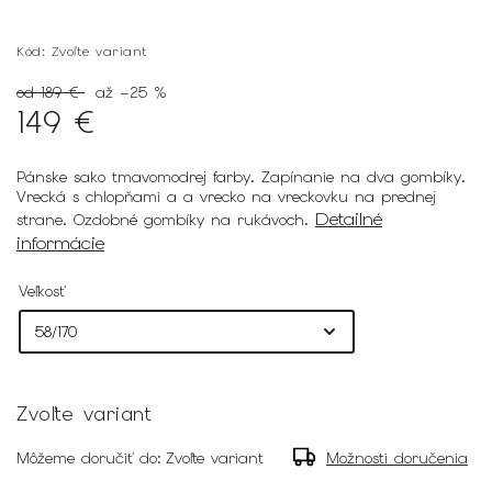
Kód:
Zvoľte variant
od 189 €
až –25 %
149 €
Pánske sako tmavomodrej farby. Zapínanie na dva gombíky.
Vrecká s chlopňami a a vrecko na vreckovku na prednej
Detailné
strane. Ozdobné gombíky na rukávoch.
informácie
Veľkosť
Zvoľte variant
Môžeme doručiť do:
Zvoľte variant
Možnosti doručenia