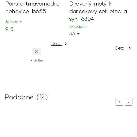
Pánske tmavomodré
Drevený motýlik
P
nohavice 16655
darčekový set otec a
S
syn 16304
1
Skladom
r
Skladom
9 €
33 €
S
9
Detail
Detail
30
+ ďalšie
Podobné (12)
Previous
Next