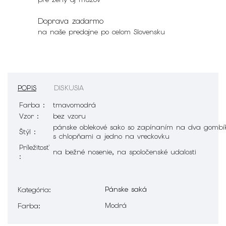
Doprava zadarmo
na naše predajne po celom Slovensku
POPIS
DISKUSIA
Farba :
tmavomodrá
Vzor :
bez vzoru
pánske oblekové sako so zapínaním na dva gombík
Štýl :
s chlopňami a jedno na vreckovku
Príležitosť
na bežné nosenie, na spoločenské udalosti
:
Pánske saká
Kategória
:
Modrá
Farba
: