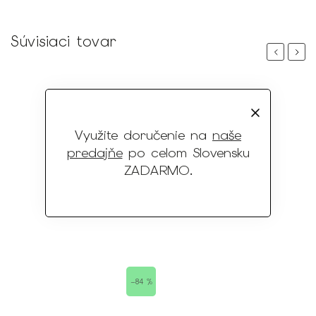
Súvisiaci tovar
Previous
Next
Využite doručenie na
naše
predajňe
po celom Slovensku
ZADARMO
.
 %
–84 %