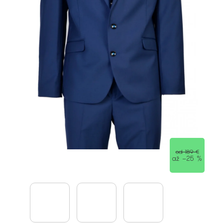
od 189 €
až –25 %