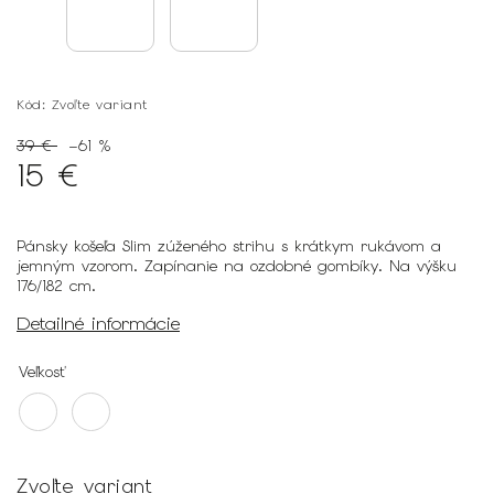
Kód:
Zvoľte variant
39 €
–61 %
15 €
Pánsky košeľa Slim zúženého strihu s krátkym rukávom a
jemným vzorom. Zapínanie na ozdobné gombíky. Na výšku
176/182 cm.
Detailné informácie
Veľkosť
Zvoľte variant