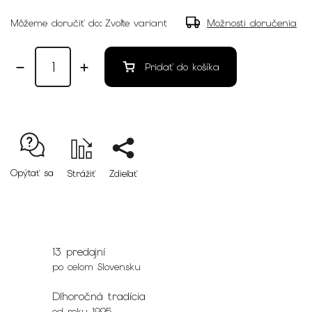
Môžeme doručiť do:
Zvoľte variant
Možnosti doručenia
Pridať do košíka
Opýtať sa
Strážiť
Zdieľať
13 predajní
po celom Slovensku
Dlhoročná tradícia
od roku 1995