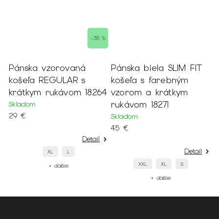
%
–35 %
Pánska vzorovaná
Pánska biela SLIM FIT
P
košeľa REGULAR s
košeľa s farebným
m
krátkym rukávom 18264
vzorom a krátkym
k
rukávom 18271
Skladom
S
29 €
1
Skladom
45 €
Detail
Detail
XL
L
XXL
XL
S
+ ďalšie
+ ďalšie