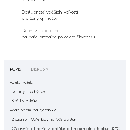
Dostupnosť väčších veľkostí
pre ženy aj mužov
Doprava zadarmo
na naše predajne po celom Slovensku
POPIS
DISKUSIA
-Biela košeľa
-Jemný modrý vzor
-Krátky rukáv
-Zapínanie na gombíky
-Zloženie : 95% bavlna 5% elastan
-Ošetrenie :
Pranie v práčke pri maximálnej teplote 30°C