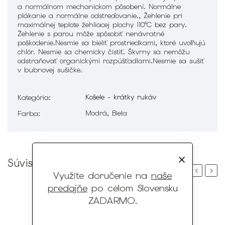
a normálnom mechanickom pôsobení. Normálne
plákanie a normálne odstreďovanie., Žehlenie pri
maximálnej teplote žehliacej plochy 110°C bez pary.
Žehlenie s parou môže spôsobiť nenávratné
poškodenie.Nesmie sa bieliť prostriedkami, ktoré uvoľňujú
chlór. Nesmie sa chemicky čistiť. Škvrny sa nemôžu
odstraňovať organickými rozpúšťadlami.Nesmie sa sušiť
v bubnovej sušičke.
Košele - krátky rukáv
Kategória
:
Modrá, Biela
Farba
:
Súvisiaci tovar
Previous
Next
Využite doručenie na
naše
predajňe
po celom Slovensku
ZADARMO
.