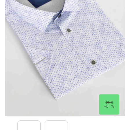
39 €
–61 %