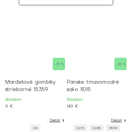
–30 %
–25 %
Manžetové gombíky
Pánske tmavomodré
P
strieborné 15359
sako 11015
k
Skladom
Skladom
S
9 €
149 €
5
Detail
Detail
UNI
62/176
60/182
58/194