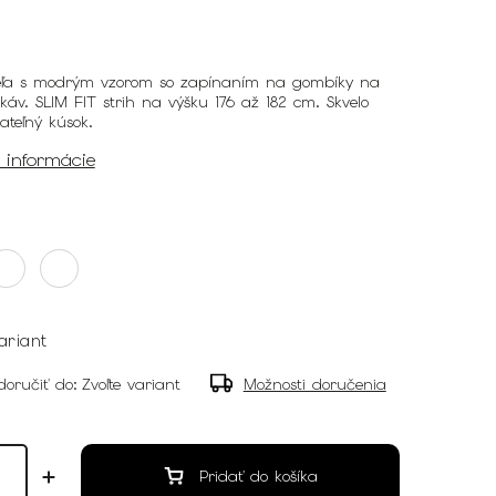
šeľa s modrým vzorom so zapínaním na gombíky na
káv. SLIM FIT strih na výšku 176 až 182 cm. Skvelo
ateľný kúsok.
é informácie
ariant
oručiť do:
Zvoľte variant
Možnosti doručenia
Pridať do košíka