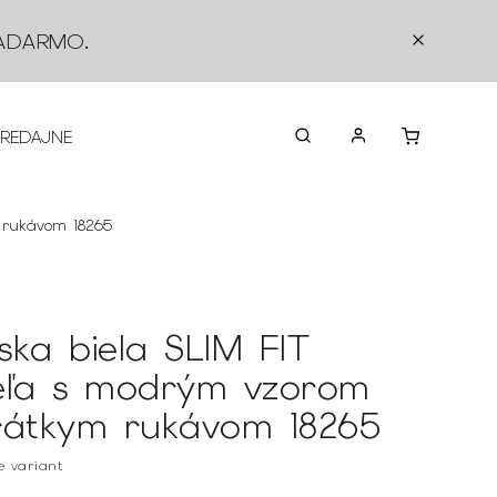
ADARMO
.
PREDAJNE
O NÁS
KONTAKTY
VRÁTEN
 rukávom 18265
ska biela SLIM FIT
eľa s modrým vzorom
rátkym rukávom 18265
te variant