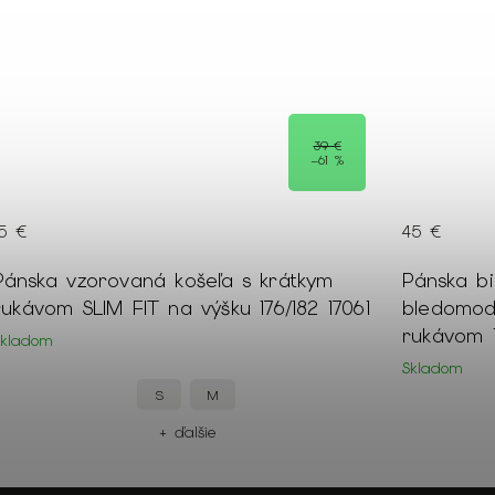
45 €
45 €
Pánska biela SLIM FIT košeľa s
Pánska bi
bledomodrým vzorom a krátkym
farebným
rukávom 18275
18271
Skladom
Skladom
S
M
L
+ ďalšie