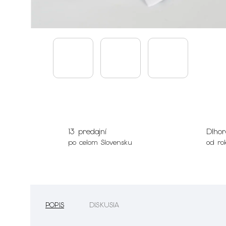
13 predajní
Dlhor
po celom Slovensku
od ro
POPIS
DISKUSIA