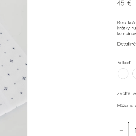
45 €
Biela ko
krátky ru
kombinov
Detailn
Veľkosť
Zvoľte v
Môžeme d