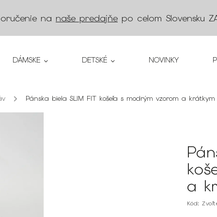
doručenie na
naše predajňe
po celom Slovensku
Z
DÁMSKE
DETSKÉ
NOVINKY
áv
/
Pánska biela SLIM FIT košeľa s modrým vzorom a krátkym
Pán
koš
a k
Kód:
Zvoľ