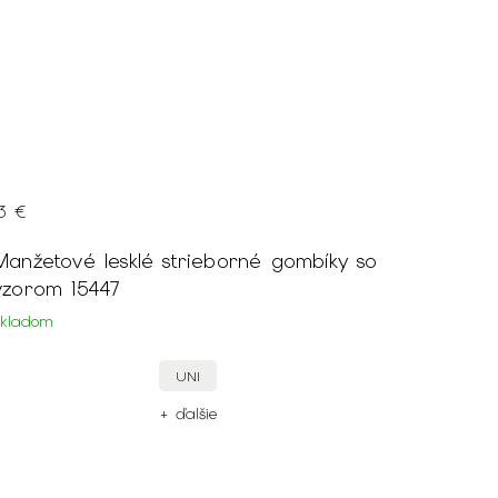
13 €
Manžetové lesklé strieborné gombíky so
vzorom 15447
Skladom
UNI
+ ďalšie