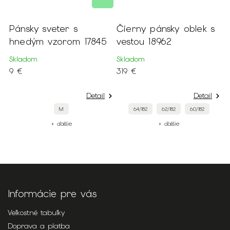
a
Pánsky sveter s
Čierny pánsky oblek s
P
3
hnedým vzorom 17845
vestou 18962
k
Skladom
Skladom
S
9 €
319 €
3
Detail
Detail
M
64/182
62/182
60/182
+ ďalšie
+ ďalšie
Informácie pre vás
Veľkostné tabuľky
Doprava a platba