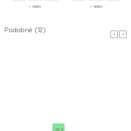
+ ďalšie
+ ďalšie
Podobné (12)
Previous
Next
–83 %