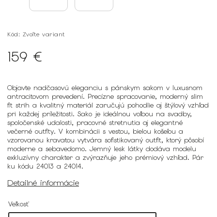
Kód:
Zvoľte variant
159 €
Objavte nadčasovú eleganciu s pánskym sakom v luxusnom
antracitovom prevedení. Precízne spracovanie, moderný slim
fit strih a kvalitný materiál zaručujú pohodlie aj štýlový vzhľad
pri každej príležitosti. Sako je ideálnou voľbou na svadby,
spoločenské udalosti, pracovné stretnutia aj elegantné
večerné outfity. V kombinácii s vestou, bielou košeľou a
vzorovanou kravatou vytvára sofistikovaný outfit, ktorý pôsobí
moderne a sebavedomo. Jemný lesk látky dodáva modelu
exkluzívny charakter a zvýrazňuje jeho prémiový vzhľad. Pár
ku kódu 24013 a 24014.
Detailné informácie
Veľkosť