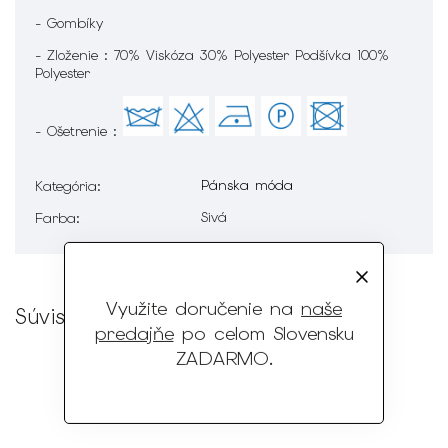
- Gombíky
- Zloženie : 70% Viskóza 30% Polyester Podšívka 100%
Polyester
- Ošetrenie :
Pánska móda
Kategória
:
Sivá
Farba
:
Využite doručenie na
naše
Súvisiaci tovar
predajňe
po celom Slovensku
ZADARMO
.