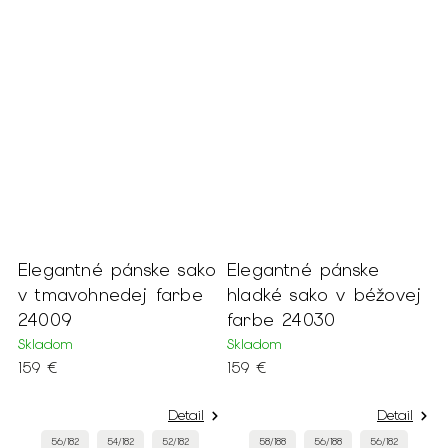
Elegantné pánske sako
Elegantné pánske
v tmavohnedej farbe
hladké sako v béžovej
24009
farbe 24030
Skladom
Skladom
159 €
159 €
Detail
Detail
56/182
54/182
52/182
58/188
56/188
56/182