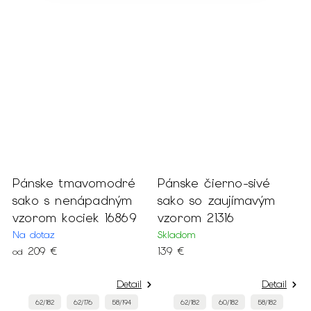
Pánske tmavomodré
Pánske čierno-sivé
P
sako s nenápadným
sako so zaujímavým
n
vzorom kociek 16869
vzorom 21316
f
2
Na dotaz
Skladom
209 €
139 €
od
M
8
Detail
Detail
62/182
62/176
58/194
62/182
60/182
58/182