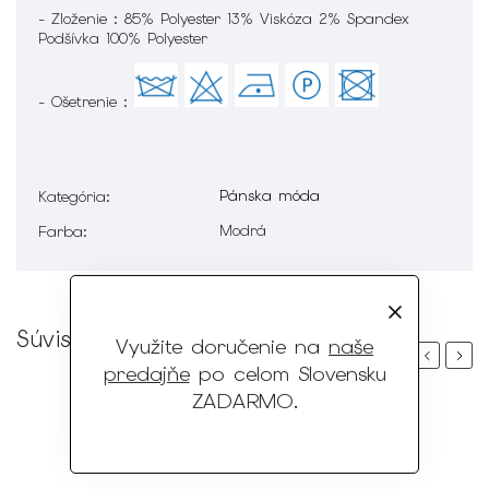
- Zloženie : 85% Polyester 13% Viskóza 2% Spandex
Podšívka 100% Polyester
- Ošetrenie :
Pánska móda
Kategória
:
Modrá
Farba
:
Súvisiaci tovar
Využite doručenie na
naše
Previous
Next
predajňe
po celom Slovensku
ZADARMO
.