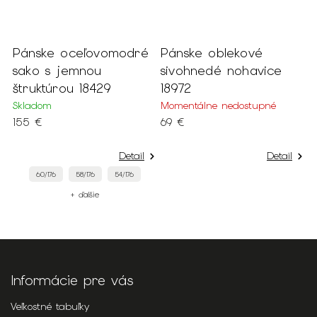
Pánske oceľovomodré
Pánske oblekové
P
sako s jemnou
sivohnedé nohavice
s
štruktúrou 18429
18972
v
Skladom
Momentálne nedostupné
S
155 €
69 €
9
Detail
Detail
60/176
58/176
54/176
+ ďalšie
Informácie pre vás
Veľkostné tabuľky